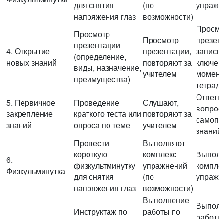
для снятия
(по
упраж
напряжения глаз
возможности)
Просм
Просмотр
Просмотр
презе
презентации
4. Открытие
презентации,
запис
(определение,
новых знаний
повторяют за
ключе
виды, назначение,
учителем
момен
преимущества)
тетра
Ответ
5. Первичное
Проведение
Слушают,
вопро
закрепление
краткого теста или
повторяют за
самоп
знаний
опроса по теме
учителем
знани
Провести
Выполняют
короткую
комплекс
Выпо
6.
физкультминутку
упражнений
компл
Физкульминутка
для снятия
(по
упраж
напряжения глаз
возможности)
Выполнение
Выпо
Инструктаж по
работы по
работ