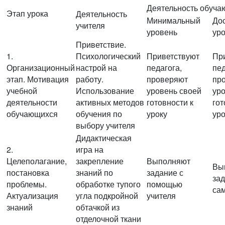
Деятельность обуча
Этап урока
Деятельность
Минимальный
До
учителя
уровень
ур
Приветствие.
1.
Психологический
Приветствуют
Пр
Организационный
настрой на
педагога,
пед
этап. Мотивация
работу.
проверяют
пр
учебной
Использование
уровень своей
ур
деятельности
активных методов
готовности к
гот
обучающихся
обучения по
уроку
уро
выбору учителя
Дидактическая
2.
игра на
Целеполагание,
закрепление
Выполняют
Вы
постановка
знаний по
задание с
за
проблемы.
обработке тупого
помощью
са
Актуализация
угла подкройной
учителя
знаний
обтачкой из
отделочной ткани