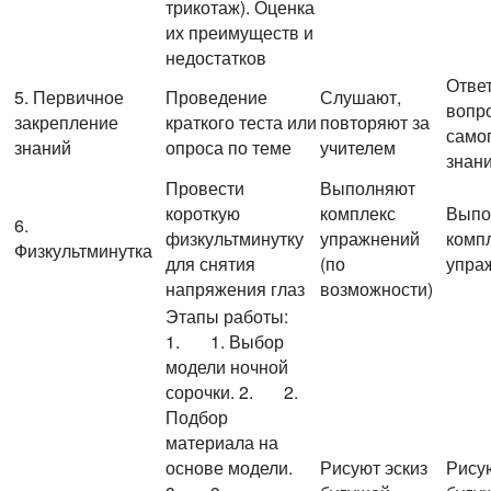
трикотаж). Оценка
их преимуществ и
недостатков
Отве
5. Первичное
Проведение
Слушают,
вопр
закрепление
краткого теста или
повторяют за
само
знаний
опроса по теме
учителем
знан
Провести
Выполняют
короткую
комплекс
Выпо
6.
физкультминутку
упражнений
комп
Физкультминутка
для снятия
(по
упра
напряжения глаз
возможности)
Этапы работы:
1. 1. Выбор
модели ночной
сорочки. 2. 2.
Подбор
материала на
основе модели.
Рисуют эскиз
Рисую