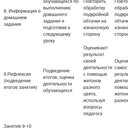
обучающихся по
Повторить
Повто
выполнению
обработку
обраб
8. Информация о
домашнего
подкройной
подкр
домашнем
задания и
обтачки на
обтач
задании
подготовке к
изнаночную
изнан
следующему
сторону
сторо
уроку
Оценивают
результат
своей
Оцен
деятельности
самос
Подведение
9.Рефлексия
с помощью
резул
итогов, оценка
(подведение
жетонов
деяте
деятельности
итогов занятия)
разного
помо
обучающихся
цвета,
жетон
используя
разно
вопросы
педагога
Занятие 9-10