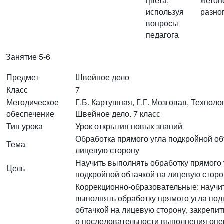
цвета,
жетон
используя
разно
вопросы
педагога
Занятие 5-6
Предмет
Швейное дело
Класс
7
Методическое
Г.Б. Картушная, Г.Г. Мозговая, Техноло
обеспечение
Швейное дело. 7 класс
Тип урока
Урок открытия новых знаний
Обработка прямого угла подкройной об
Тема
лицевую сторону
Научить выполнять обработку прямого 
Цель
подкройной обтачкой на лицевую сторо
Коррекционно-образовательные: научи
выполнять обработку прямого угла по
обтачкой на лицевую сторону, закрепит
о последовательности выполнения оп