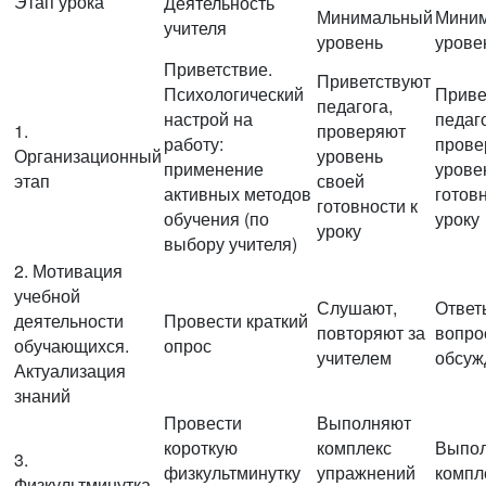
Этап урока
Деятельность
Минимальный
Мини
учителя
уровень
урове
Приветствие.
Приветствуют
Психологический
Приве
педагога,
настрой на
педаго
1.
проверяют
работу:
прове
Организационный
уровень
применение
урове
этап
своей
активных методов
готовн
готовности к
обучения (по
уроку
уроку
выбору учителя)
2. Мотивация
учебной
Слушают,
Ответ
деятельности
Провести краткий
повторяют за
вопро
обучающихся.
опрос
учителем
обсуж
Актуализация
знаний
Провести
Выполняют
короткую
комплекс
Выпо
3.
физкультминутку
упражнений
компл
Физкультминутка