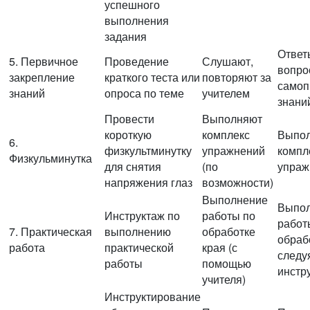
успешного
выполнения
задания
Ответ
5. Первичное
Проведение
Слушают,
вопро
закрепление
краткого теста или
повторяют за
самоп
знаний
опроса по теме
учителем
знани
Провести
Выполняют
короткую
комплекс
Выпо
6.
физкультминутку
упражнений
компл
Физкульминутка
для снятия
(по
упраж
напряжения глаз
возможности)
Выполнение
Выпо
Инструктаж по
работы по
работ
7. Практическая
выполнению
обработке
обраб
работа
практической
края (с
следу
работы
помощью
инстр
учителя)
Инструктирование