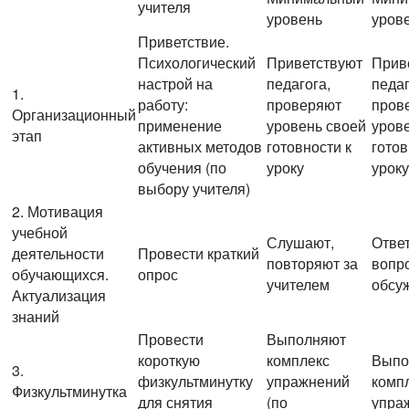
учителя
уровень
уров
Приветствие.
Психологический
Приветствуют
Прив
настрой на
педагога,
педаг
1.
работу:
проверяют
пров
Организационный
применение
уровень своей
уров
этап
активных методов
готовности к
готов
обучения (по
уроку
уроку
выбору учителя)
2. Мотивация
учебной
Слушают,
Отве
деятельности
Провести краткий
повторяют за
вопр
обучающихся.
опрос
учителем
обсу
Актуализация
знаний
Провести
Выполняют
короткую
комплекс
Выпо
3.
физкультминутку
упражнений
комп
Физкультминутка
для снятия
(по
упра