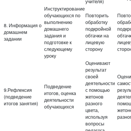
учителя)
Инструктирование
обучающихся по
Повторить
Повто
выполнению
обработку
обраб
8. Информация о
домашнего
подкройной
подкр
домашнем
задания и
обтачки на
обтач
задании
подготовке к
лицевую
лицев
следующему
сторону
сторо
уроку
Оценивают
результат
своей
Оцен
деятельности
самос
Подведение
9.Рефлексия
с помощью
резул
итогов, оценка
(подведение
жетонов
деяте
деятельности
итогов занятия)
разного
помо
обучающихся
цвета,
жетон
используя
разно
вопросы
педагога