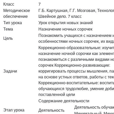
Класс
7
Методическое
Г.Б. Картушная, Г.Г. Мозговая, Техноло
обеспечение
Швейное дело. 7 класс
Тип урока
Урок открытия новых знаний
Тема
Назначение ночных сорочек
Познакомить учащихся с назначением 
Цель
особенностями ночных сорочек, их ви
Коррекционно-образовательные: изучи
назначение ночной сорочки как элемен
познакомиться с различными видами н
сорочек Коррекционно-развивающие:
Задачи
корригировать процессы мышления, па
на основе устных ответов, работы с те
Коррекционно-воспитательные: воспит
обучающихся трудолюбие, умение доб
поставленной цели
Содержание деятельности
Деятельность обуча
Этап урока
Деятельность
Минимальный
Мини