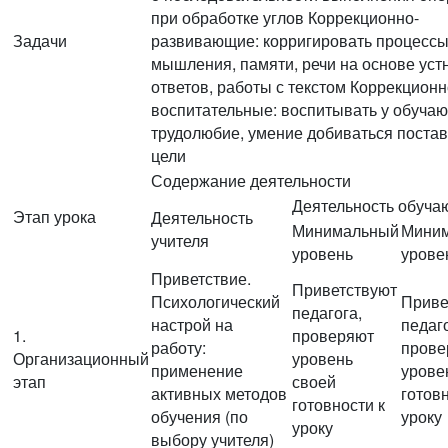
при обработке углов Коррекционно-
Задачи
развивающие: корригировать процесс
мышления, памяти, речи на основе уст
ответов, работы с текстом Коррекционн
воспитательные: воспитывать у обуча
трудолюбие, умение добиваться поста
цели
Содержание деятельности
Деятельность обуча
Этап урока
Деятельность
Минимальный
Мини
учителя
уровень
урове
Приветствие.
Приветствуют
Психологический
Приве
педагога,
настрой на
педаго
1.
проверяют
работу:
прове
Организационный
уровень
применение
урове
этап
своей
активных методов
готовн
готовности к
обучения (по
уроку
уроку
выбору учителя)