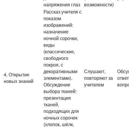
напряжения глаз
возможности)
Рассказ учителя с
показом
изображений:
назначение
ночной сорочки,
виды
(классические,
свободного
покроя, с
декоративными
Слушают,
Обсу
4. Открытие
элементами).
повторяют за
отве
новых знаний
Обсуждение
учителем
вопр
выбора тканей:
презентация
тканей,
подходящих для
ночных сорочек
(хлопок, шёлк,