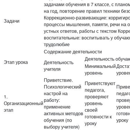
задачами обучения в 7 классе, с плано
на год, повторение правил техники без
Коррекционно-развивающие: корригир
Задачи
процессы мышления, памяти, речи на 
устных ответов, работы с текстом Корр
воспитательные: воспитывать у обуча
трудолюбие
Содержание деятельности
Деятельность обуча
Этап урока
Деятельность
Минимальный
Доста
учителя
уровень
урове
Приветствие.
Приветствуют
Психологический
Приве
педагога,
настрой на
педаго
1.
проверяют
работу:
прове
Организационный
уровень
применение
урове
этап
своей
активных методов
готовн
готовности к
обучения (по
уроку
уроку
выбору учителя)