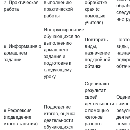
7. Практическая
выполнению
обработке
обраб
работа
практической
края (с
следу
работы
помощью
инстр
учителя)
Инструктирование
обучающихся по
Повторить
Повто
выполнению
8. Информация о
виды,
виды,
домашнего
домашнем
назначение
назна
задания и
задании
подкройной
подкр
подготовке к
обтачки
обтач
следующему
уроку
Оценивают
результат
своей
Оцен
деятельности
самос
Подведение
9.Рефлексия
с помощью
резул
итогов, оценка
(подведение
жетонов
деяте
деятельности
итогов занятия)
разного
помо
обучающихся