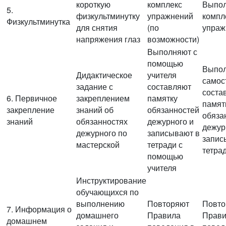
короткую
комплекс
Выпо
5.
физкультминутку
упражнений
компл
Физкультминутка
для снятия
(по
упраж
напряжения глаз
возможности)
Выполняют с
помощью
Выпо
Дидактическое
учителя
самос
задание с
составляют
соста
6. Первичное
закреплением
памятку
памят
закрепление
знаний об
обязанностей
обяза
знаний
обязанностях
дежурного и
дежур
дежурного по
записывают в
запис
мастерской
тетради с
тетр
помощью
учителя
Инструктирование
обучающихся по
выполнению
Повторяют
Повто
7. Информация о
домашнего
Правила
Прав
домашнем