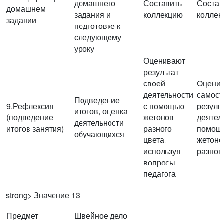
домашнего
Составить
Соста
домашнем
задания и
коллекцию
колле
задании
подготовке к
следующему
уроку
Оценивают
результат
своей
Оцен
деятельности
самос
Подведение
9.Рефлексия
с помощью
резул
итогов, оценка
(подведение
жетонов
деяте
деятельности
итогов занятия)
разного
помо
обучающихся
цвета,
жетон
используя
разно
вопросы
педагога
strong> Значение 13
Предмет
Швейное дело