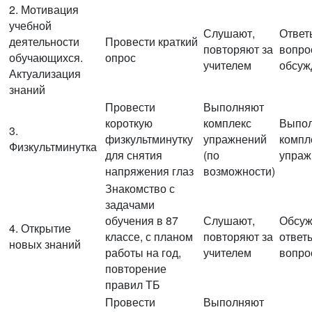
2. Мотивация
учебной
Слушают,
Ответ
деятельности
Провести краткий
повторяют за
вопро
обучающихся.
опрос
учителем
обсуж
Актуализация
знаний
Провести
Выполняют
короткую
комплекс
Выпо
3.
физкультминутку
упражнений
компл
Физкультминутка
для снятия
(по
упраж
напряжения глаз
возможности)
Знакомство с
задачами
обучения в 87
Слушают,
Обсуж
4. Открытие
классе, с планом
повторяют за
ответ
новых знаний
работы на год,
учителем
вопро
повторение
правил ТБ
Провести
Выполняют