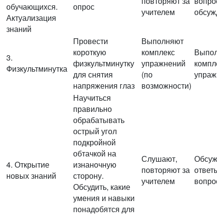
повторяют за
вопро
обучающихся.
опрос
учителем
обсуж
Актуализация
знаний
Провести
Выполняют
короткую
комплекс
Выпо
3.
физкультминутку
упражнений
компл
Физкультминутка
для снятия
(по
упраж
напряжения глаз
возможности)
Научиться
правильно
обрабатывать
острый угол
подкройной
обтачкой на
Слушают,
Обсуж
4. Открытие
изнаночную
повторяют за
ответ
новых знаний
сторону.
учителем
вопро
Обсудить, какие
умения и навыки
понадобятся для