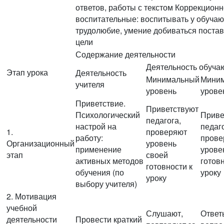
ответов, работы с текстом Коррекционн
воспитательные: воспитывать у обуча
трудолюбие, умение добиваться поста
цели
Содержание деятельности
Деятельность обуча
Этап урока
Деятельность
Минимальный
Мини
учителя
уровень
урове
Приветствие.
Приветствуют
Психологический
Приве
педагога,
настрой на
педаго
1.
проверяют
работу:
прове
Организационный
уровень
применение
урове
этап
своей
активных методов
готовн
готовности к
обучения (по
уроку
уроку
выбору учителя)
2. Мотивация
учебной
Слушают,
Ответ
деятельности
Провести краткий