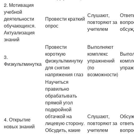
2. Мотивация
учебной
Слушают,
Ответ
деятельности
Провести краткий
повторяют за
вопро
обучающихся.
опрос
учителем
обсуж
Актуализация
знаний
Провести
Выполняют
короткую
комплекс
Выпо
3.
физкультминутку
упражнений
компл
Физкультминутка
для снятия
(по
упраж
напряжения глаз
возможности)
Научиться
правильно
обрабатывать
прямой угол
подкройной
обтачкой на
Слушают,
Обсуж
4. Открытие
лицевую сторону.
повторяют за
ответ
новых знаний
Обсудить, какие
учителем
вопро