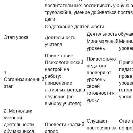
воспитательные: воспитывать у обуча
трудолюбие, умение добиваться поста
цели
Содержание деятельности
Деятельность обуча
Этап урока
Деятельность
Минимальный
Мини
учителя
уровень
урове
Приветствие.
Приветствуют
Психологический
Приве
педагога,
настрой на
педаго
1.
проверяют
работу:
прове
Организационный
уровень
применение
урове
этап
своей
активных методов
готовн
готовности к
обучения (по
уроку
уроку
выбору учителя)
2. Мотивация
учебной
Слушают,
Ответ
деятельности
Провести краткий
повторяют за
вопро
обучающихся.
опрос