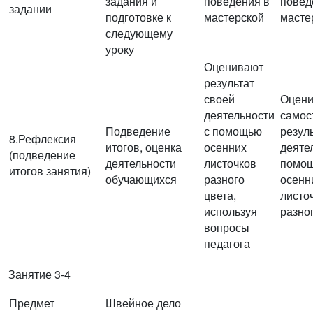
задания и
поведения в
повед
задании
подготовке к
мастерской
масте
следующему
уроку
Оценивают
результат
своей
Оцен
деятельности
самос
Подведение
с помощью
резул
8.Рефлексия
итогов, оценка
осенних
деяте
(подведение
деятельности
листочков
помо
итогов занятия)
обучающихся
разного
осенн
цвета,
листо
используя
разно
вопросы
педагога
Занятие 3-4
Предмет
Швейное дело