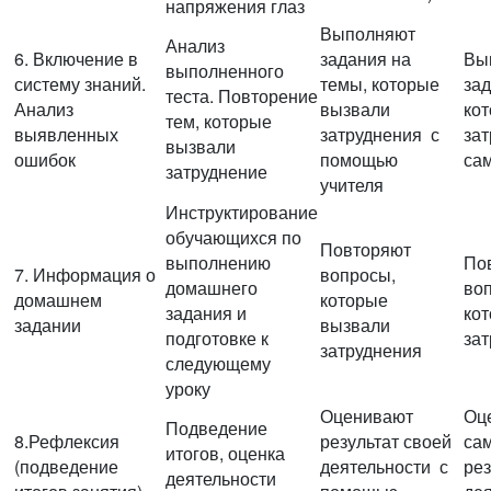
напряжения глаз
Выполняют
Анализ
6. Включение в
задания на
Вы
выполненного
систему знаний.
темы, которые
зад
теста. Повторение
Анализ
вызвали
ко
тем, которые
выявленных
затруднения с
за
вызвали
ошибок
помощью
са
затруднение
учителя
Инструктирование
обучающихся по
Повторяют
выполнению
По
7. Информация о
вопросы,
домашнего
во
домашнем
которые
задания и
ко
задании
вызвали
подготовке к
за
затруднения
следующему
уроку
Оценивают
Оц
Подведение
8.Рефлексия
результат своей
са
итогов, оценка
(подведение
деятельности с
рез
деятельности