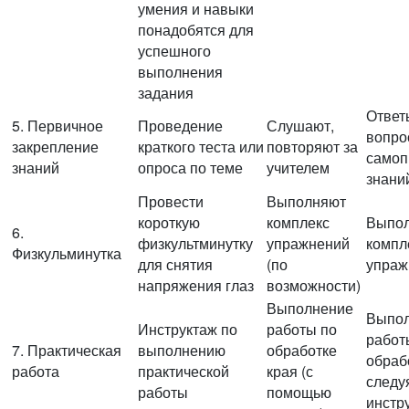
умения и навыки
понадобятся для
успешного
выполнения
задания
Ответ
5. Первичное
Проведение
Слушают,
вопро
закрепление
краткого теста или
повторяют за
самоп
знаний
опроса по теме
учителем
знани
Провести
Выполняют
короткую
комплекс
Выпо
6.
физкультминутку
упражнений
компл
Физкульминутка
для снятия
(по
упраж
напряжения глаз
возможности)
Выполнение
Выпо
Инструктаж по
работы по
работ
7. Практическая
выполнению
обработке
обраб
работа
практической
края (с
следу
работы
помощью
инстр