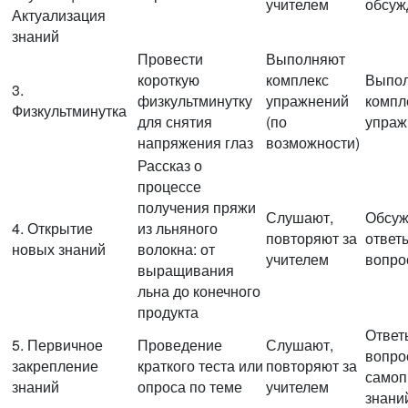
учителем
обсуж
Актуализация
знаний
Провести
Выполняют
короткую
комплекс
Выпо
3.
физкультминутку
упражнений
компл
Физкультминутка
для снятия
(по
упраж
напряжения глаз
возможности)
Рассказ о
процессе
получения пряжи
Слушают,
Обсуж
4. Открытие
из льняного
повторяют за
ответ
новых знаний
волокна: от
учителем
вопро
выращивания
льна до конечного
продукта
Ответ
5. Первичное
Проведение
Слушают,
вопро
закрепление
краткого теста или
повторяют за
самоп
знаний
опроса по теме
учителем
знани