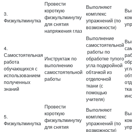
Провести
Выполняют
короткую
Вы
3.
комплекс
физкультминутку
ко
Физкультминутка
упражнений (по
для снятия
уп
возможности)
напряжения глаз
Выполнение
Вы
самостоятельной
4.
са
работы по
Самостоятельная
ра
Инструктаж по
обработке тупого
работа
обр
выполнению
угла подкройной
обучающихся с
угл
самостоятельной
обтачкой из
использованием
обт
работы
отделочной
полученных
от
ткани (с
знаний
тка
помощью
ин
учителя)
Провести
Выполняют
короткую
Вы
5.
комплекс
физкультминутку
ко
Физкультминутка
упражнений (по
для снятия
уп
возможности)