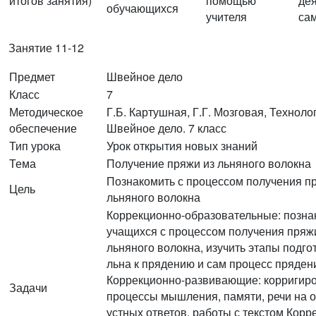
итогов занятия)
помощью
де
обучающихся
учителя
са
Занятие 11-12
Предмет
Швейное дело
Класс
7
Методическое
Г.Б. Картушная, Г.Г. Мозговая, Техноло
обеспечение
Швейное дело. 7 класс
Тип урока
Урок открытия новых знаний
Тема
Получение пряжи из льняного волокна
Познакомить с процессом получения п
Цель
льняного волокна
Коррекционно-образовательные: позна
учащихся с процессом получения пряж
льняного волокна, изучить этапы подго
льна к прядению и сам процесс пряден
Коррекционно-развивающие: корригир
Задачи
процессы мышления, памяти, речи на 
устных ответов, работы с текстом Корр