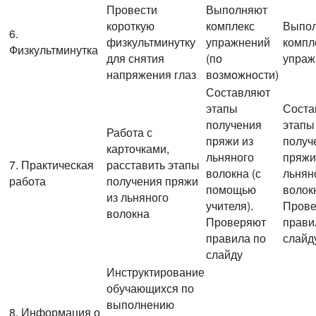
Провести
Выполняют
короткую
комплекс
Выпо
6.
физкультминутку
упражнений
компл
Физкультминутка
для снятия
(по
упраж
напряжения глаз
возможности)
Составляют
этапы
Соста
получения
этапы
Работа с
пряжи из
получ
карточками,
льняного
пряжи
7. Практическая
расставить этапы
волокна (с
льнян
работа
получения пряжи
помощью
волок
из льняного
учителя).
Пров
волокна
Проверяют
прави
правила по
слайд
слайду
Инструктирование
обучающихся по
выполнению
8. Информация о