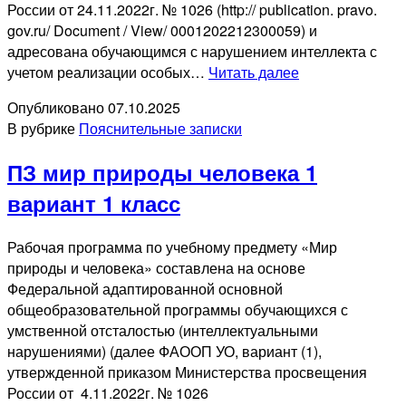
России от 24.11.2022г. № 1026 (http:// publication. pravo.
gov.ru/ Document / View/ 0001202212300059) и
адресована обучающимся с нарушением интеллекта с
ПЗ
учетом реализации особых…
Читать далее
мир
Опубликовано
07.10.2025
природы
В рубрике
Пояснительные записки
человека
1
ПЗ мир природы человека 1
вариант
2
вариант 1 класс
класс
Рабочая программа по учебному предмету «Мир
природы и человека» составлена на основе
Федеральной адаптированной основной
общеобразовательной программы обучающихся с
умственной отсталостью (интеллектуальными
нарушениями) (далее ФАООП УО, вариант (1),
утвержденной приказом Министерства просвещения
России от 4.11.2022г. № 1026