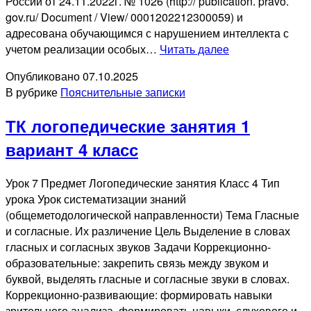
России от 24.11.2022г. № 1026 (http:// publication. pravo.
gov.ru/ Document / View/ 0001202212300059) и
адресована обучающимся с нарушением интеллекта с
ПЗ
учетом реализации особых…
Читать далее
речевая
Опубликовано
07.10.2025
практика
В рубрике
Пояснительные записки
1
вариант
ТК логопедические занятия 1
1
доп
вариант 4 класс
класс
Урок 7 Предмет Логопедические занятия Класс 4 Тип
урока Урок систематизации знаний
(общеметодологической направленности) Тема Гласные
и согласные. Их различение Цель Выделение в словах
гласных и согласных звуков Задачи Коррекционно-
образовательные: закрепить связь между звуком и
буквой, выделять гласные и согласные звуки в словах.
Коррекционно-развивающие: формировать навыки
зрительного анализа, формировать навыки слухового и