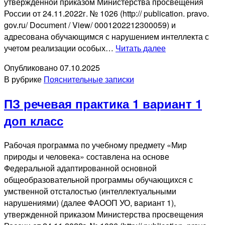
утвержденной приказом Министерства просвещения
России от 24.11.2022г. № 1026 (http:// publication. pravo.
gov.ru/ Document / View/ 0001202212300059) и
адресована обучающимся с нарушением интеллекта с
ПЗ
учетом реализации особых…
Читать далее
речевая
Опубликовано
07.10.2025
практика
В рубрике
Пояснительные записки
1
вариант
ПЗ речевая практика 1 вариант 1
1
класс
доп класс
Рабочая программа по учебному предмету «Мир
природы и человека» составлена на основе
Федеральной адаптированной основной
общеобразовательной программы обучающихся с
умственной отсталостью (интеллектуальными
нарушениями) (далее ФАООП УО, вариант 1),
утвержденной приказом Министерства просвещения