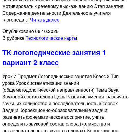
мотивировать к речевому высказыванию Этап занятия
Содержание деятельности Деятельность учителя
ТК
-логопеда…
Читать далее
логопедические
Опубликовано
06.10.2025
занятия
В рубрике
Технологические карты
1
вариант
ТК логопедические занятия 1
3
класс
вариант 2 класс
Урок 7 Предмет Логопедические занятия Класс 2 Тип
урока Урок систематизации знаний
(общеметодологической направленности) Тема Звук.
Звуковой состав слова Цель Развитие умения различать
звуки, их количество и последовательность в словах
Задачи Коррекционно-образовательные задачи:
развивать фонематическое восприятие, учить
определять звуковой состав слова (количество и
последовательность звуков в словах). Коррекционно-