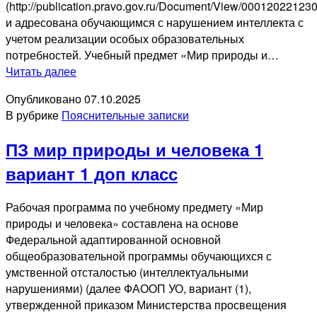
(http://publication.pravo.gov.ru/Document/View/00012022123
и адресована обучающимся с нарушением интеллекта с
учетом реализации особых образовательных
потребностей. Учебный предмет «Мир природы и…
ПЗ
Читать далее
мир
Опубликовано
07.10.2025
природы
В рубрике
Пояснительные записки
человека
1
ПЗ мир природы и человека 1
вариант
1
вариант 1 доп класс
класс
Рабочая программа по учебному предмету «Мир
природы и человека» составлена на основе
Федеральной адаптированной основной
общеобразовательной программы обучающихся с
умственной отсталостью (интеллектуальными
нарушениями) (далее ФАООП УО, вариант (1),
утвержденной приказом Министерства просвещения