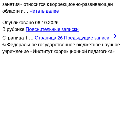
занятия» относится к коррекционно-развивающей
ПЗ
области и…
Читать далее
логопедические
Опубликовано
06.10.2025
занятия
В рубрике
Пояснительные записки
1
Пагинация
Страница 1
…
Страница 26
вариант
Предыдущие
записи
© Федеральное государственное бюджетное научное
3
записей
учреждение «Институт коррекционной педагогики»
класс