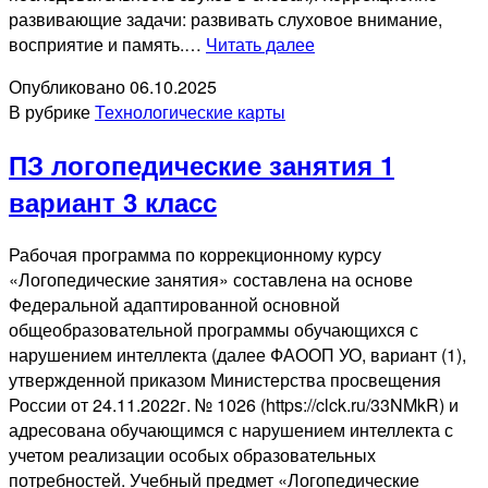
развивающие задачи: развивать слуховое внимание,
ТК
восприятие и память.…
Читать далее
логопедические
Опубликовано
06.10.2025
занятия
В рубрике
Технологические карты
1
вариант
ПЗ логопедические занятия 1
2
класс
вариант 3 класс
Рабочая программа по коррекционному курсу
«Логопедические занятия» составлена на основе
Федеральной адаптированной основной
общеобразовательной программы обучающихся с
нарушением интеллекта (далее ФАООП УО, вариант (1),
утвержденной приказом Министерства просвещения
России от 24.11.2022г. № 1026 (https://clck.ru/33NMkR) и
адресована обучающимся с нарушением интеллекта с
учетом реализации особых образовательных
потребностей. Учебный предмет «Логопедические