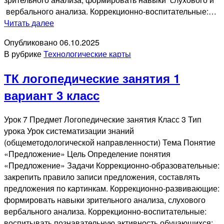
вербального анализа. Коррекционно-воспитательные:…
ТК
Читать далее
логопедические
Опубликовано
06.10.2025
занятия
В рубрике
Технологические карты
1
вариант
ТК логопедические занятия 1
4
класс
вариант 3 класс
Урок 7 Предмет Логопедические занятия Класс 3 Тип
урока Урок систематизации знаний
(общеметодологической направленности) Тема Понятие
«Предложение» Цель Определение понятия
«Предложение» Задачи Коррекционно-образовательные:
закрепить правило записи предложения, составлять
предложения по картинкам. Коррекционно-развивающие:
формировать навыки зрительного анализа, слухового
вербального анализа. Коррекционно-воспитательные:
воспитывать познавательную активность обучающихся;