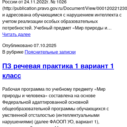
России от 24.11.2022г. № 1026
(http://publication.pravo.gov.ru/Document/View/00012022123
и адресована обучающимся с нарушением интеллекта с
учетом реализации особых образовательных
потребностей. Учебный предмет «Мир природы и…
ПЗ
Читать далее
мир
Опубликовано
07.10.2025
природы
В рубрике
Пояснительные записки
и
человека
ПЗ речевая практика 1 вариант 1
1
вариант
класс
1
доп
Рабочая программа по учебному предмету «Мир
класс
природы и человека» составлена на основе
Федеральной адаптированной основной
общеобразовательной программы обучающихся с
умственной отсталостью (интеллектуальными
нарушениями) (далее ФАООП УО, вариант 1),