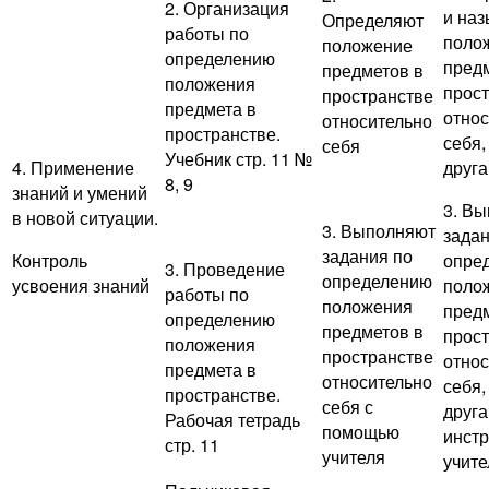
2. Организация
и на
Определяют
работы по
поло
положение
определению
пред
предметов в
положения
прос
пространстве
предмета в
отно
относительно
пространстве.
себя,
себя
Учебник стр. 11 №
4. Применение
друга
8, 9
знаний и умений
3. В
в новой ситуации.
3. Выполняют
задан
задания по
Контроль
опре
3. Проведение
определению
усвоения знаний
поло
работы по
положения
пред
определению
предметов в
прос
положения
пространстве
отно
предмета в
относительно
себя,
пространстве.
себя с
друга
Рабочая тетрадь
помощью
инстр
стр. 11
учителя
учите