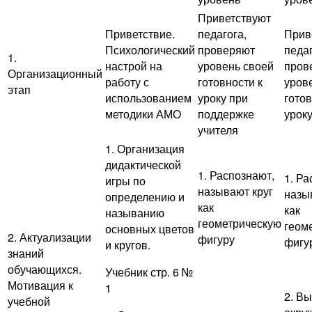
Приветствуют
Приветствие.
педагога,
Прив
Психологический
проверяют
педаг
1.
настрой на
уровень своей
пров
Организационный
работу с
готовности к
уров
этап
использованием
уроку при
готов
методики АМО
поддержке
урок
учителя
1. Организация
дидактической
1. Распознают,
1. Ра
игры по
называют круг
назы
определению и
как
как
называнию
геометрическую
геом
основных цветов
2. Актуализации
фигуру
фигу
и кругов.
знаний
обучающихся.
Учебник стр. 6 №
Мотивация к
1
2. В
учебной