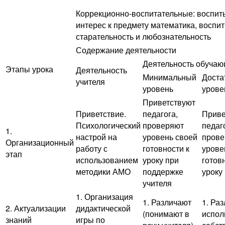
Коррекционно-воспитательные: воспит
интерес к предмету математика, воспи
старательность и любознательность
Содержание деятельности
Деятельность обуча
Этапы урока
Деятельность
Минимальный
Доста
учителя
уровень
урове
Приветствуют
Приветствие.
педагога,
Приве
Психологический
проверяют
педаг
1.
настрой на
уровень своей
прове
Организационный
работу с
готовности к
урове
этап
использованием
уроку при
готов
методики АМО
поддержке
уроку
учителя
1. Организация
1. Различают
1. Ра
2. Актуализации
дидактической
(понимают в
испол
знаний
игры по