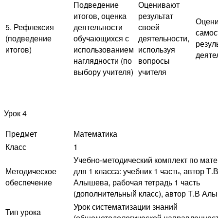
Подведение
Оценивают
итогов, оценка
результат
Оцен
5. Рефлексия
деятельности
своей
самос
(подведение
обучающихся с
деятельности,
резул
итогов)
использованием
используя
деяте
наглядности (по
вопросы
выбору учителя)
учителя
Урок 4
Предмет
Математика
Класс
1
Учебно-методический комплект по мат
Методическое
для 1 класса: учебник 1 часть, автор Т.В
обеспечение
Алышева, рабочая тетрадь 1 часть
(дополнительный класс), автор Т.В Ал
Урок систематизации знаний
Тип урока
(общеметодологической направленност