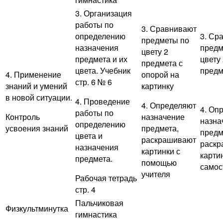
3. Организация
работы по
3. Сравнивают
определению
3. Ср
предметы по
назначения
предм
цвету 2
предмета и их
цвету
предмета с
цвета. Учебник
предм
4. Применение
опорой на
стр. 6 № 6
знаний и умений
картинку
в новой ситуации.
4. Проведение
4. Определяют
4. Оп
работы по
Контроль
назначение
назна
определению
усвоения знаний
предмета,
предм
цвета и
раскрашивают
раскр
назначения
картинки с
карти
предмета.
помощью
самос
учителя
Рабочая тетрадь
стр. 4
Пальчиковая
Физкультминутка
гимнастика