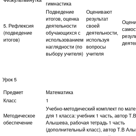
гимнастика
Подведение
Оценивают
итогов, оценка
результат
Оцен
5. Рефлексия
деятельности
своей
самос
(подведение
обучающихся с
деятельности,
резул
итогов)
использованием
используя
деяте
наглядности (по
вопросы
выбору учителя)
учителя
Урок 5
Предмет
Математика
Класс
1
Учебно-методический комплект по мат
Методическое
для 1 класса: учебник 1 часть, автор Т.В
обеспечение
Алышева, рабочая тетрадь 1 часть
(дополнительный класс), автор Т.В Ал