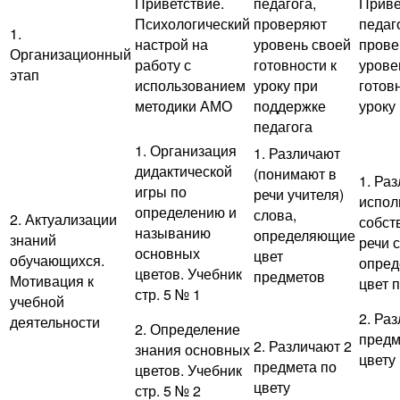
Приветствие.
педагога,
Приве
Психологический
проверяют
педаг
1.
настрой на
уровень своей
прове
Организационный
работу с
готовности к
урове
этап
использованием
уроку при
готов
методики АМО
поддержке
уроку
педагога
1. Организация
1. Различают
дидактической
(понимают в
1. Ра
игры по
речи учителя)
испол
определению и
слова,
2. Актуализации
собст
называнию
определяющие
знаний
речи 
основных
цвет
обучающихся.
опре
цветов. Учебник
предметов
Мотивация к
цвет 
стр. 5 № 1
учебной
2. Ра
деятельности
2. Определение
предм
2. Различают 2
знания основных
цвету
предмета по
цветов. Учебник
цвету
стр. 5 № 2