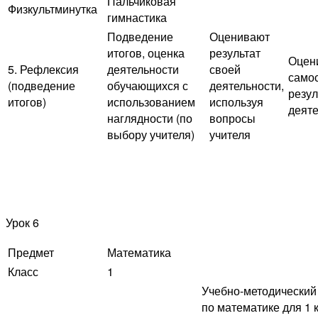
Пальчиковая
Физкультминутка
гимнастика
Подведение
Оценивают
итогов, оценка
результат
Оцен
5. Рефлексия
деятельности
своей
само
(подведение
обучающихся с
деятельности,
резул
итогов)
использованием
используя
деят
наглядности (по
вопросы
выбору учителя)
учителя
Урок 6
Предмет
Математика
Класс
1
Учебно-методический
по математике для 1 