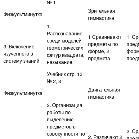
№ 1
Зрительная
Физкультминутка
гимнастика
1.
Распознавание
1 Сравнивают
1. С
среди моделей
предметы по
пред
3. Включение
геометрических
форме, 2
форм
изученного в
фигур квадрата,
предмета
пред
систему знаний
называние.
Учебник стр. 13
№ 2, 3
Двигательная
Физкультминутка
гимнастика
2. Организация
работы по
выделению
предметов в
2. С
совокупности по
2. Различают 2
пред