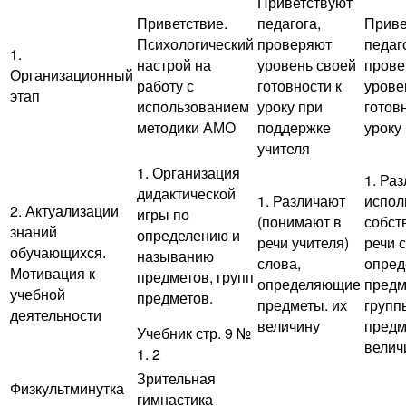
Приветствуют
Приветствие.
педагога,
Приве
Психологический
проверяют
педаг
1.
настрой на
уровень своей
прове
Организационный
работу с
готовности к
урове
этап
использованием
уроку при
готов
методики АМО
поддержке
уроку
учителя
1. Организация
1. Ра
дидактической
1. Различают
испол
2. Актуализации
игры по
(понимают в
собст
знаний
определению и
речи учителя)
речи 
обучающихся.
называнию
слова,
опре
Мотивация к
предметов, групп
определяющие
предм
учебной
предметов.
предметы. их
групп
деятельности
величину
предм
Учебник стр. 9 №
велич
1. 2
Зрительная
Физкультминутка
гимнастика