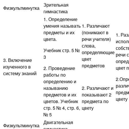
Зрительная
Физкультминутка
гимнастика
1. Определение
умения называть
1. Различают
предметы и их
(понимают в
1. Ра
цвета.
речи учителя)
испол
слова,
собст
Учебник стр. 5 №
определяющие
речи 
3
цвет
3. Включение
опре
предметов
изученного в
цвет 
2. Проведение
систему знаний
работы по
2.Опр
определению и
разли
называнию
2. Различают и
предм
предметов и их
показывают 2
цвету
цветов. Учебник
предмета по
стр. 5 № 4, стр. 6,
цвету
№ 5
Двигательная
Физкультминутка
гимнастика