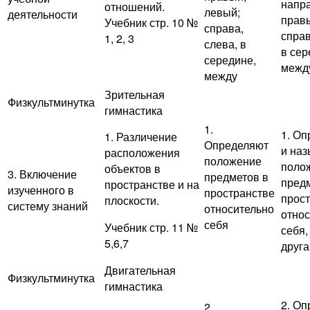
напр
отношений.
левый;
деятельности
правы
Учебник стр. 10 №
справа,
справ
1, 2, 3
слева, в
в сер
середине,
межд
между
Зрительная
Физкультминутка
гимнастика
1.
1. О
1. Различение
Определяют
и на
расположения
положение
поло
объектов в
3. Включение
предметов в
пред
пространстве и на
изученного в
пространстве
прос
плоскости.
систему знаний
относительно
отно
себя
Учебник стр. 11 №
себя,
5,6,7
друга
Двигательная
Физкультминутка
гимнастика
2. О
2.