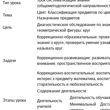
Тип урока
(общеметодологической направленност
Цвет. Классификация предметов по цве
Тема
Назначение предметов
Диагностическое обследование по зна
Цель
геометрической фигуры: круг
Коррекционно-образовательные: прове
знание о круге, проверить умение узнав
называть круг.
Коррекционно-развивающие: развиват
Задачи
внимание, пространственное восприят
Коррекционно-воспитательные: воспит
интерес к предмету математика, воспи
старательность и любознательность
Содержание деятельности
Деятельность обуча
Этапы урока
Деятельность
Минимальный
Дост
учителя
уровень
уров