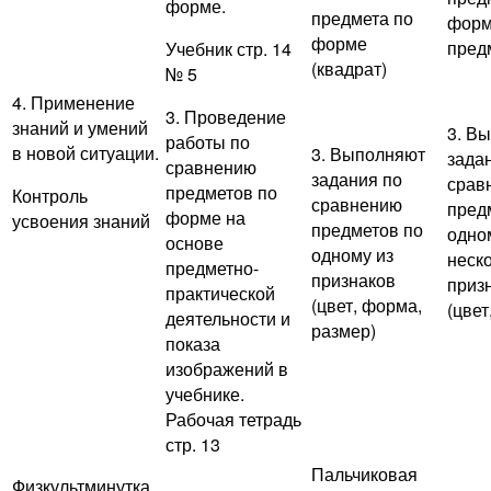
форме.
предмета по
форм
форме
пред
Учебник стр. 14
(квадрат)
№ 5
4. Применение
3. Проведение
знаний и умений
3. В
работы по
в новой ситуации.
3. Выполняют
зада
сравнению
задания по
срав
предметов по
Контроль
сравнению
пред
форме на
усвоения знаний
предметов по
одно
основе
одному из
неск
предметно-
признаков
приз
практической
(цвет, форма,
(цвет
деятельности и
размер)
показа
изображений в
учебнике.
Рабочая тетрадь
стр. 13
Пальчиковая
Физкультминутка