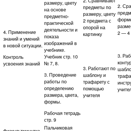
2. Сравнивают
размеру, цвету
2. Ср
предметы по
на основе
предм
размеру, цвету
предметно-
форме
2 предмета с
практической
разме
опорой на
деятельности и
4. Применение
2 — 4
картинку
показа
знаний и умений
изображений в
в новой ситуации.
учебнике.
3. Ра
Учебник стр. 10
Контроль
контур
№ 7, 8.
усвоения знаний
3. Работают по
шабло
3. Проведение
шаблону и
трафа
работы по
трафарету с
инстр
определению
помощью
учите
размера, цвета,
учителя
формы.
Рабочая тетрадь
стр. 9
Пальчиковая
Физкультминутка