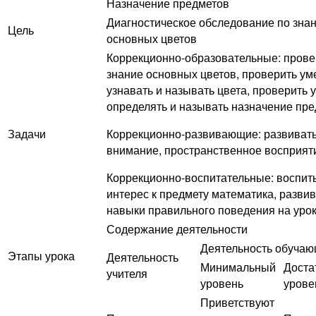
Назначение предметов
Диагностическое обследование по зна
Цель
основных цветов
Коррекционно-образовательные: прове
знание основных цветов, проверить ум
узнавать и называть цвета, проверить 
определять и называть назначение пр
Задачи
Коррекционно-развивающие: развиват
внимание, пространственное восприят
Коррекционно-воспитательные: воспит
интерес к предмету математика, развив
навыки правильного поведения на уро
Содержание деятельности
Деятельность обуча
Этапы урока
Деятельность
Минимальный
Доста
учителя
уровень
урове
Приветствуют