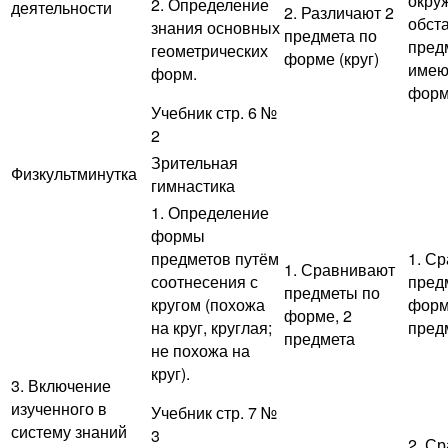
окру
2. Определение
деятельности
2. Различают 2
обст
знания основных
предмета по
пред
геометрических
форме (круг)
име
форм.
форм
Учебник стр. 6 №
2
Зрительная
Физкультминутка
гимнастика
1. Определение
формы
предметов путём
1. С
1. Сравнивают
соотнесения с
пред
предметы по
кругом (похожа
форм
форме, 2
на круг, круглая;
пред
предмета
не похожа на
круг).
3. Включение
изученного в
Учебник стр. 7 №
систему знаний
3
2. С