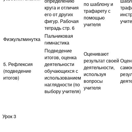
определению
шабл
по шаблону и
круга и отличия
траф
трафарету с
его от других
инст
помощью
фигур. Рабочая
учит
учителя
тетрадь стр. 6
Пальчиковая
Физкультминутка
гимнастика
Подведение
Оценивают
итогов, оценка
результат своей
Оцен
5. Рефлексия
деятельности
деятельности,
само
(подведение
обучающихся с
используя
резул
итогов)
использованием
вопросы
деят
наглядности (по
учителя
выбору учителя)
Урок 3