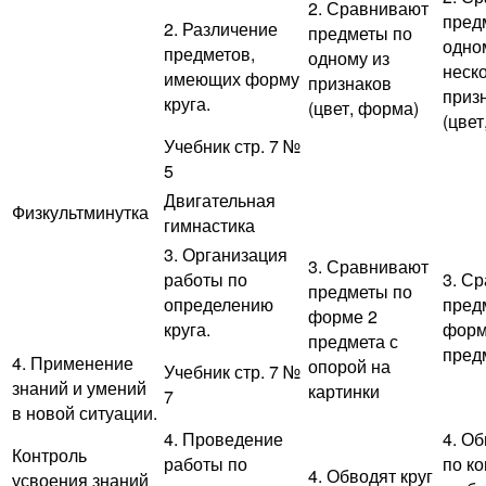
2. Сравнивают
пред
2. Различение
предметы по
одно
предметов,
одному из
неск
имеющих форму
признаков
приз
круга.
(цвет, форма)
(цвет
Учебник стр. 7 №
5
Двигательная
Физкультминутка
гимнастика
3. Организация
3. Сравнивают
работы по
3. С
предметы по
определению
пред
форме 2
круга.
форм
предмета с
пред
4. Применение
опорой на
Учебник стр. 7 №
знаний и умений
картинки
7
в новой ситуации.
4. Проведение
4. Об
Контроль
работы по
по ко
4. Обводят круг
усвоения знаний