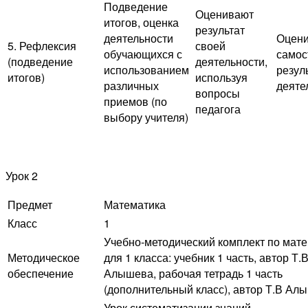
Подведение
Оценивают
итогов, оценка
результат
деятельности
Оцен
5. Рефлексия
своей
обучающихся с
самос
(подведение
деятельности,
использованием
резул
итогов)
используя
различных
деяте
вопросы
приемов (по
педагога
выбору учителя)
Урок 2
Предмет
Математика
Класс
1
Учебно-методический комплект по мат
Методическое
для 1 класса: учебник 1 часть, автор Т.В
обеспечение
Алышева, рабочая тетрадь 1 часть
(дополнительный класс), автор Т.В Ал
Урок систематизации знаний