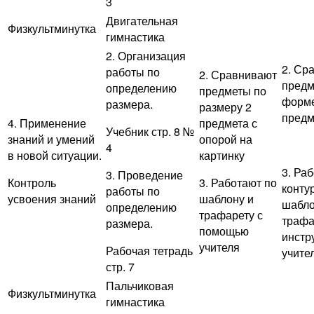
3
Двигательная
Физкультминутка
гимнастика
2. Организация
2. Ср
работы по
2. Сравнивают
предм
определению
предметы по
форме
размера.
размеру 2
предм
4. Применение
предмета с
Учебник стр. 8 №
знаний и умений
опорой на
4
в новой ситуации.
картинку
3. Ра
3. Проведение
Контроль
3. Работают по
контур
работы по
усвоения знаний
шаблону и
шабло
определению
трафарету с
трафа
размера.
помощью
инстр
учителя
Рабочая тетрадь
учите
стр. 7
Пальчиковая
Физкультминутка
гимнастика