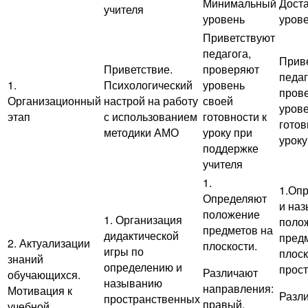
Минимальный
Дост
учителя
уровень
уров
Приветствуют
педагога,
Прив
Приветствие.
проверяют
педаг
1.
Психологический
уровень
пров
Организационный
настрой на работу
своей
урове
этап
с использованием
готовности к
готов
методики АМО
уроку при
уроку
поддержке
учителя
1.
1.Оп
Определяют
и на
положение
1. Организация
поло
предметов на
дидактической
пред
2. Актуализации
плоскости.
игры по
плоск
знаний
определению и
прост
Различают
обучающихся.
называнию
направления:
Мотивация к
Разл
пространственных
правый,
учебной