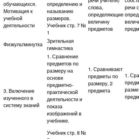
речи учителя)
собст
обучающихся.
определению и
слова,
речи 
Мотивация к
называнию
определяющие
опре
учебной
размеров.
величину
велич
деятельности
Учебник стр. 7 №
предметов
предм
1
Зрительная
Физкультминутка
гимнастика
1. Сравнение
предметов по
1. Сравнивают
размеру на
1. Ср
предметы по
основе
предм
размеру, 2
предметно-
разме
предмета
3. Включение
практической
предм
изученного в
деятельности и
систему знаний
показа
изображений в
учебнике.
Учебник стр. 8 №