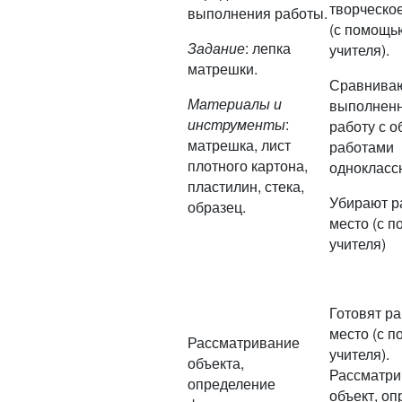
творческо
выполнения работы.
(с помощь
Задание
: лепка
учителя).
матрешки.
Сравнива
Материалы и
выполнен
инструменты
:
работу с о
матрешка, лист
работами
плотного картона,
однокласс
пластилин, стека,
Убирают р
образец.
место (с 
учителя)
Готовят р
место (с 
Рассматривание
учителя).
объекта,
Рассматри
определение
объект, о