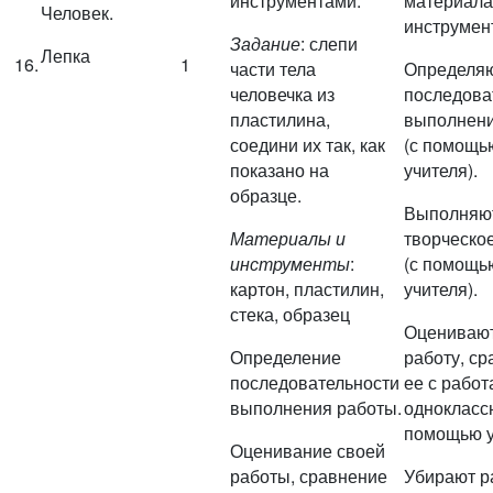
инструментами.
материала
Человек.
инструмен
Задание
: слепи
Лепка
16.
1
части тела
Определя
человечка из
последова
пластилина,
выполнени
соедини их так, как
(с помощь
показано на
учителя).
образце.
Выполняю
Материалы и
творческо
инструменты
:
(с помощь
картон, пластилин,
учителя).
стека, образец
Оцениваю
Определение
работу, с
последовательности
ее с рабо
выполнения работы.
одноклассн
помощью у
Оценивание своей
работы, сравнение
Убирают р