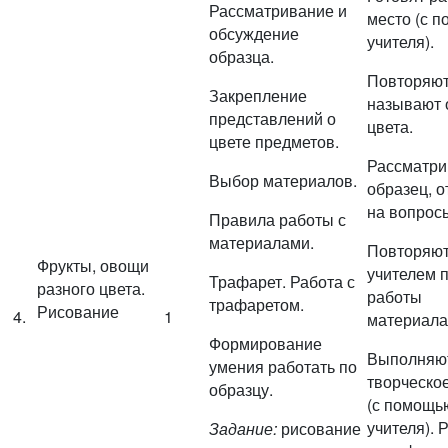
Рассматривание и
место (с 
обсуждение
учителя).
образца.
Повторяют
Закрепление
называют 
представлений о
цвета.
цвете предметов.
Рассматри
Выбор материалов.
образец, 
на вопросы
Правила работы с
материалами.
Повторяют
Фрукты, овощи
учителем 
Трафарет. Работа с
разного цвета.
работы
трафаретом.
Рисование
4.
1
материала
Формирование
Выполняю
умения работать по
творческо
образцу.
(с помощь
учителя). 
Задание:
рисование