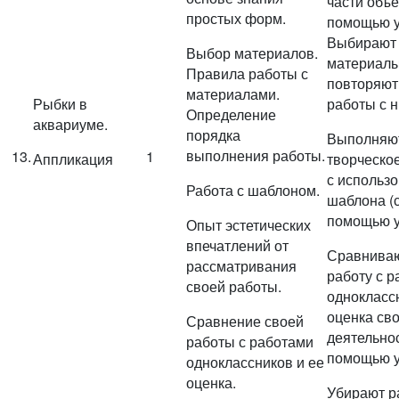
части объе
простых форм.
помощью у
Выбирают
Выбор материалов.
материалы
Правила работы с
повторяют
материалами.
Рыбки в
работы с н
Определение
аквариуме.
порядка
Выполняю
выполнения работы.
13.
1
Аппликация
творческо
с использ
Работа с шаблоном.
шаблона (
помощью у
Опыт эстетических
впечатлений от
Сравнива
рассматривания
работу с 
своей работы.
однокласс
оценка св
Сравнение своей
деятельнос
работы с работами
помощью у
одноклассников и ее
оценка.
Убирают р