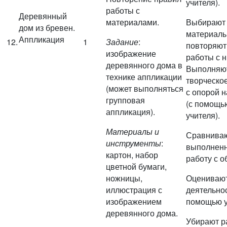
учителя).
работы с
Деревянный
материалами.
Выбирают
дом из бревен.
материалы
Аппликация
12.
1
Задание
:
повторяют
изображение
работы с н
деревянного дома в
Выполняю
технике аппликации
творческо
(может выполняться
с опорой н
групповая
(с помощь
аппликация).
учителя).
Материалы и
Сравнива
инструменты
:
выполнен
картон, набор
работу с о
цветной бумаги,
ножницы,
Оцениваю
иллюстрация с
деятельнос
изображением
помощью у
деревянного дома.
Убирают р