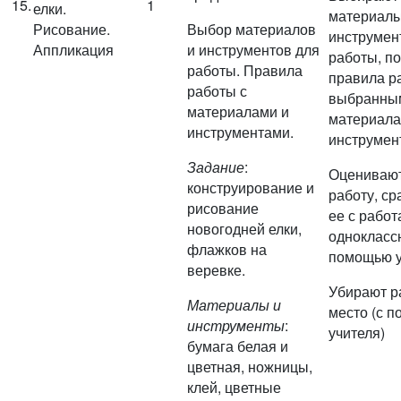
15.
1
елки.
материалы
Рисование.
Выбор материалов
инструмен
Аппликация
и инструментов для
работы, п
работы. Правила
правила р
работы с
выбранны
материалами и
материала
инструментами.
инструмен
Задание
:
Оцениваю
конструирование и
работу, с
рисование
ее с рабо
новогодней елки,
одноклассн
флажков на
помощью у
веревке.
Убирают р
Материалы и
место (с 
инструменты
:
учителя)
бумага белая и
цветная, ножницы,
клей, цветные