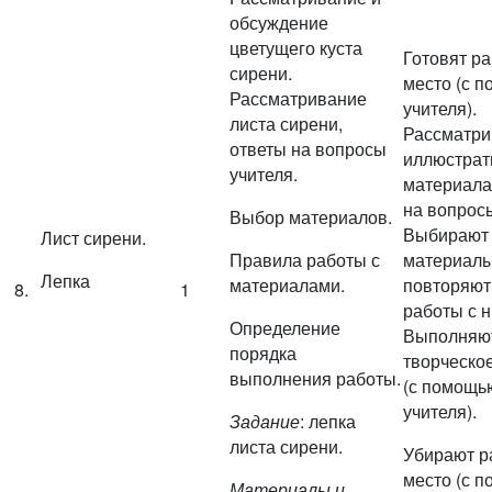
обсуждение
цветущего куста
Готовят р
сирени.
место (с 
Рассматривание
учителя).
листа сирени,
Рассматри
ответы на вопросы
иллюстрат
учителя.
материала
на вопросы
Выбор материалов.
Выбирают
Лист сирени.
Правила работы с
материалы
Лепка
материалами.
повторяют
8.
1
работы с н
Определение
Выполняю
порядка
творческо
выполнения работы.
(с помощь
учителя).
Задание
: лепка
листа сирени.
Убирают р
место (с 
Материалы и