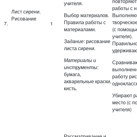
повторяют
учителя.
работы с н
Лист сирени.
Выбор материалов.
Выполняю
Рисование
Правила работы с
творческо
7.
1
материалами.
(с помощь
учителя).
Задание
: рисование
Правильн
листа сирени.
удерживаю
Материалы и
Сравнива
инструменты
:
выполнен
бумага,
работу ри
акварельные краски,
однокласс
кисть.
Убирают р
место (с 
учителя)
Рассматривание и