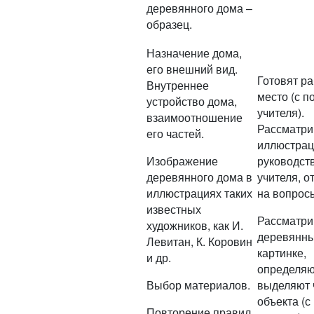
деревянного дома –
образец.
Назначение дома,
его внешний вид.
Готовят р
Внутреннее
место (с 
устройство дома,
учителя).
взаимоотношение
Рассматри
его частей.
иллюстрац
Изображение
руководст
деревянного дома в
учителя, о
иллюстрациях таких
на вопрос
известных
Рассматри
художников, как И.
деревянны
Левитан, К. Коровин
картинке,
и др.
определяю
Выбор материалов.
выделяют 
объекта (
Повторение правил