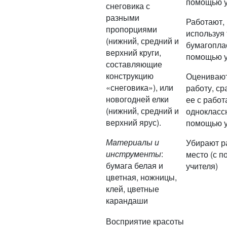
помощью у
снеговика с
разными
Работают,
пропорциями
используя 
(нижний, средний и
бумагоплас
верхний круги,
помощью у
составляющие
конструкцию
Оцениваю
«снеговика»), или
работу, с
новогодней елки
ее с рабо
(нижний, средний и
одноклассн
верхний ярус).
помощью у
Материалы и
Убирают р
инструменты
:
место (с 
бумага белая и
учителя)
цветная, ножницы,
клей, цветные
карандаши
Восприятие красоты