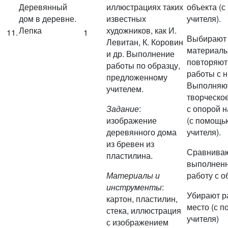
Деревянный
иллюстрациях таких
объекта (
дом в деревне.
известных
учителя).
Лепка
художников, как И.
11.
1
Выбирают
Левитан, К. Коровин
материалы
и др. Выполнение
повторяют
работы по образцу,
работы с н
предложенному
Выполняю
учителем.
творческо
Задание
:
с опорой н
изображение
(с помощь
деревянного дома
учителя).
из бревен из
Сравнива
пластилина.
выполнен
Материалы и
работу с о
инструменты
:
Убирают р
картон, пластилин,
место (с 
стека, иллюстрация
учителя)
с изображением