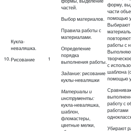
формы, выделение
форму, вы
частей.
части объе
помощью у
Выбор материалов.
Выбирают
Правила работы с
материалы
материалами.
повторяют
Кукла-
работы с н
неваляшка.
Определение
Выполняю
порядка
творческо
10.
1
Рисование
выполнения работы.
с использ
шаблона (
Задание:
рисование
помощью у
куклы-неваляшки
Сравнива
Материалы и
выполнен
инструменты:
работу с о
кукла-неваляшка,
работами
шаблон,
однокласс
фломастеры,
цветные мелки,
Убирают р