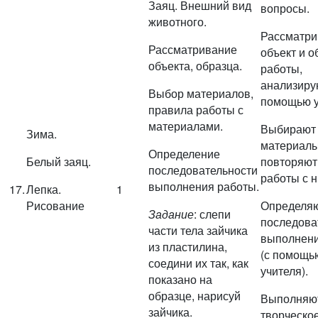
Заяц. Внешний вид
вопросы.
животного.
Рассматри
Рассматривание
объект и о
объекта, образца.
работы,
анализиру
Выбор материалов,
помощью у
правила работы с
материалами.
Выбирают
Зима.
материалы
Определение
Белый заяц.
повторяют
последовательности
работы с н
выполнения работы.
17.
Лепка.
1
Рисование
Определя
Задание
: слепи
последова
части тела зайчика
выполнени
из пластилина,
(с помощь
соедини их так, как
учителя).
показано на
образце, нарисуй
Выполняю
зайчика.
творческо