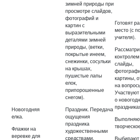
зимней природы при
просмотре слайдов,
фотографий и
Готовят р
картин с
место (с 
выразительными
учителя).
деталями зимней
природы, (ветки,
Рассматри
покрытые инеем,
контролем
снежинки, сосульки
слайды,
на крышах,
фотографи
пушистые лапы
картины, 
елок,
на вопросы
припорошенные
Участвуют
снегом).
о новогод
праздника
Новогодняя
Праздник. Передача
елка.
ощущения
Выполняю
праздника
творческое
Флажки на
художественными
веревке для
средствами.
Выбирают