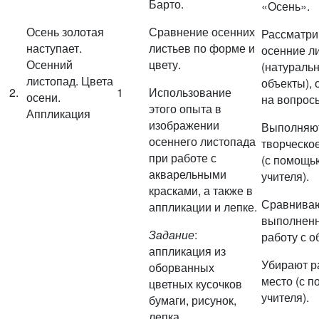
Барто.
«Осень».
Осень золотая
Сравнение осенних
Рассматри
наступает.
листьев по форме и
осенние л
Осенний
цвету.
(натураль
листопад. Цвета
объекты), 
2.
1
Использование
осени.
на вопросы
этого опыта в
Аппликация
изображении
Выполняю
осеннего листопада
творческо
при работе с
(с помощь
акварельными
учителя).
красками, а также в
Сравнива
аппликации и лепке.
выполнен
Задание
:
работу с о
аппликация из
Убирают р
оборванных
место (с 
цветных кусочков
учителя).
бумаги, рисунок,
лепка.