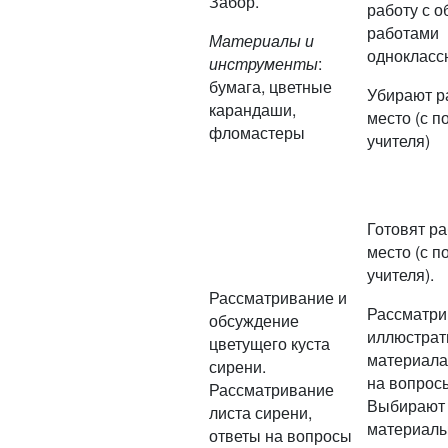
Забор.
работу с о
работами
Материалы и
однокласс
инструменты
:
бумага, цветные
Убирают р
карандаши,
место (с 
фломастеры
учителя)
Готовят р
место (с 
учителя).
Рассматривание и
Рассматри
обсуждение
иллюстрат
цветущего куста
материала
сирени.
на вопросы
Рассматривание
Выбирают
листа сирени,
материалы
ответы на вопросы