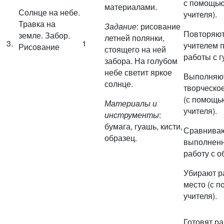
с помощь
материалами.
Солнце на небе.
учителя).
Травка на
Задание
: рисование
Повторяют
земле. Забор.
летней полянки,
3.
1
учителем 
Рисование
стоящего на ней
работы с 
забора. На голубом
небе светит яркое
Выполняю
солнце.
творческо
(с помощь
Материалы и
учителя).
инструменты
:
бумага, гуашь, кисти,
Сравнива
образец.
выполнен
работу с о
Убирают р
место (с 
учителя).
Готовят р