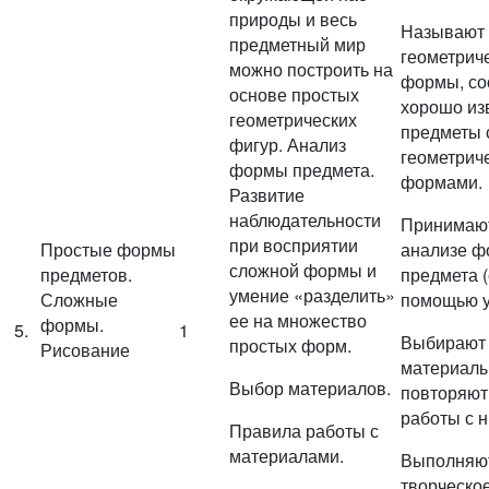
природы и весь
Называют
предметный мир
геометрич
можно построить на
формы, со
основе простых
хорошо из
геометрических
предметы 
фигур. Анализ
геометрич
формы предмета.
формами.
Развитие
наблюдательности
Принимают
при восприятии
Простые формы
анализе 
сложной формы и
предметов.
предмета (
умение «разделить»
Сложные
помощью у
ее на множество
формы.
5.
1
Выбирают
простых форм.
Рисование
материалы
Выбор материалов.
повторяют
работы с н
Правила работы с
материалами.
Выполняю
творческо