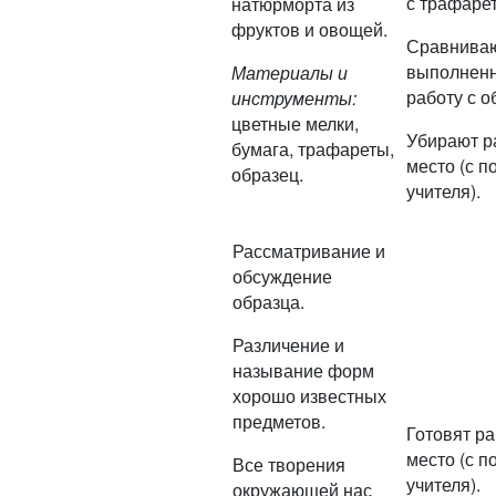
с трафаре
натюрморта из
фруктов и овощей.
Сравнива
выполнен
Материалы и
работу с о
инструменты:
цветные мелки,
Убирают р
бумага, трафареты,
место (с 
образец.
учителя).
Рассматривание и
обсуждение
образца.
Различение и
называние форм
хорошо известных
предметов.
Готовят р
место (с 
Все творения
учителя).
окружающей нас