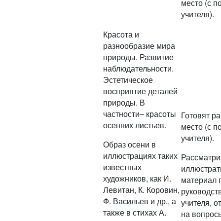
место (с 
учителя).
Красота и
разнообразие мира
природы. Развитие
наблюдательности.
Эстетическое
восприятие деталей
природы. В
частности– красоты
Готовят р
осенних листьев.
место (с 
учителя).
Образ осени в
иллюстрациях таких
Рассматри
известных
иллюстра
художников, как И.
материал 
Левитан, К. Коровин,
руководст
Ф. Васильев и др., а
учителя, о
также в стихах А.
на вопрос