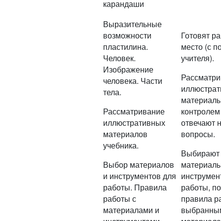
карандаши
Выразительные
возможности
Готовят р
пластилина.
место (с 
Человек.
учителя).
Изображение
Рассматри
человека. Части
иллюстра
тела.
материалы
Рассматривание
контролем 
иллюстративных
отвечают 
материалов
вопросы.
учебника.
Выбирают
Выбор материалов
материалы
и инструментов для
инструмен
работы. Правила
работы, п
работы с
правила р
материалами и
выбранны