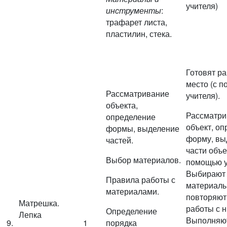
учителя)
инструменты
:
трафарет листа,
пластилин, стека.
Готовят р
место (с 
Рассматривание
учителя).
объекта,
Рассматри
определение
объект, о
формы, выделение
форму, вы
частей.
части объе
Выбор материалов.
помощью у
Выбирают
Правила работы с
материалы
материалами.
повторяют
Матрешка.
работы с н
Определение
Лепка
Выполняю
9.
1
порядка