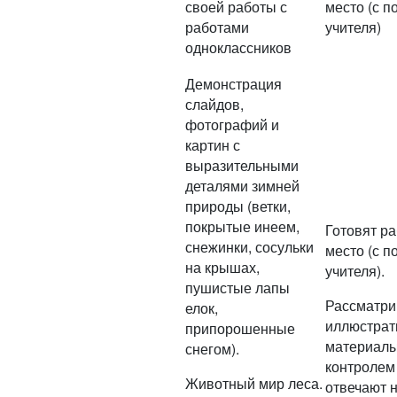
своей работы с
место (с 
работами
учителя)
одноклассников
Демонстрация
слайдов,
фотографий и
картин с
выразительными
деталями зимней
природы (ветки,
покрытые инеем,
Готовят р
снежинки, сосульки
место (с 
на крышах,
учителя).
пушистые лапы
Рассматри
елок,
иллюстра
припорошенные
материалы
снегом).
контролем 
Животный мир леса.
отвечают 