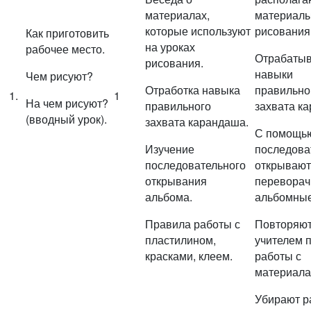
материалах,
материалы
которые используют
рисования 
Как приготовить
на уроках
рабочее место.
Отрабаты
рисования.
навыки
Чем рисуют?
Отработка навыка
правильно
1.
1
На чем рисуют?
правильного
захвата к
(вводный урок).
захвата карандаша.
С помощью
Изучение
последова
последовательного
открывают
открывания
переворач
альбома.
альбомные
Правила работы с
Повторяют
пластилином,
учителем 
красками, клеем.
работы с
материала
Убирают р