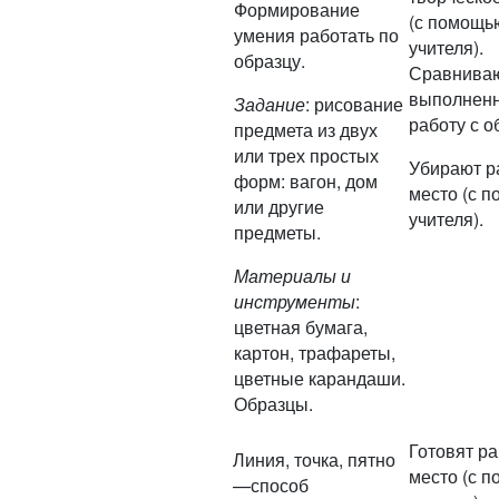
Формирование
(с помощь
умения работать по
учителя).
образцу.
Сравнива
выполнен
Задание
: рисование
работу с о
предмета из двух
или трех простых
Убирают р
форм: вагон, дом
место (с 
или другие
учителя).
предметы.
Материалы и
инструменты
:
цветная бумага,
картон, трафареты,
цветные карандаши.
Образцы.
Готовят р
Линия, точка, пятно
место (с 
—способ