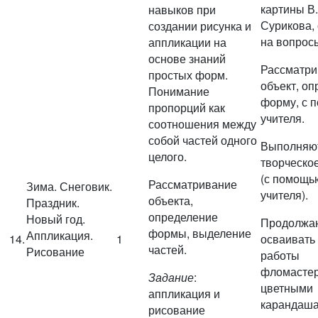
картины В.
навыков при
Сурикова,
создании рисунка и
на вопросы
аппликации на
основе знаний
Рассматри
простых форм.
объект, о
Понимание
форму, с 
пропорций как
учителя.
соотношения между
собой частей одного
Выполняю
целого.
творческо
(с помощь
Рассматривание
Зима. Снеговик.
учителя).
объекта,
Праздник.
определение
Новый год.
Продолжа
формы, выделение
Аппликация.
14.
1
осваивать
частей.
Рисование
работы
фломастер
Задание
:
цветными
аппликация и
карандаша
рисование