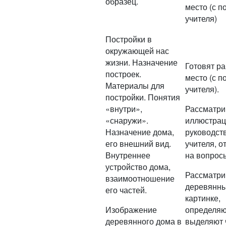
образец.
место (с 
учителя)
Постройки в
окружающей нас
жизни. Назначение
Готовят р
построек.
место (с 
Материалы для
учителя).
постройки. Понятия
«внутри»,
Рассматри
«снаружи».
иллюстрац
Назначение дома,
руководст
его внешний вид.
учителя, о
Внутреннее
на вопрос
устройство дома,
Рассматри
взаимоотношение
деревянны
его частей.
картинке,
Изображение
определяю
деревянного дома в
выделяют 