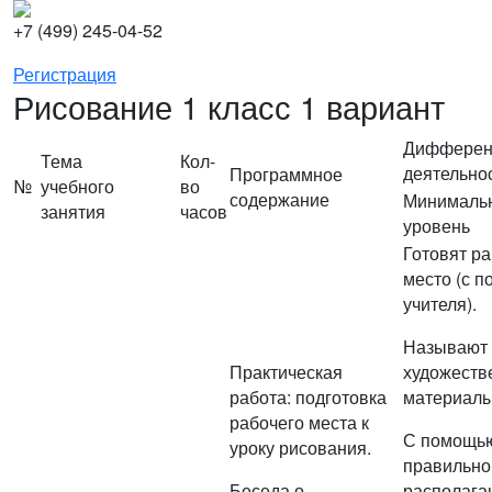
+7 (499) 245-04-52
Регистрация
Рисование 1 класс 1 вариант
Дифферен
Тема
Кол-
деятельно
Программное
№
учебного
во
содержание
Минималь
занятия
часов
уровень
Готовят р
место (с 
учителя).
Называют
Практическая
художеств
работа: подготовка
материалы
рабочего места к
С помощью
уроку рисования.
правильно
Беседа о
располага