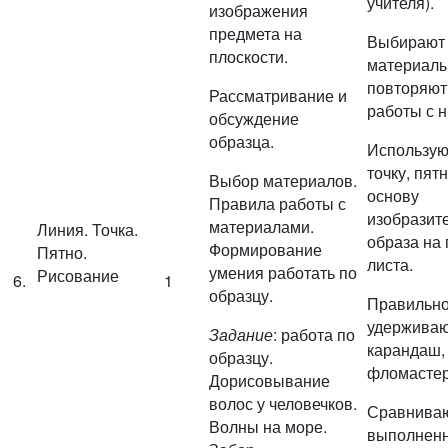
учителя).
изображения
предмета на
Выбирают
плоскости.
материалы
повторяют
Рассматривание и
работы с н
обсуждение
образца.
Использую
точку, пятн
Выбор материалов.
основу
Правила работы с
изобразит
материалами.
Линия. Точка.
образа на 
Формирование
Пятно.
листа.
умения работать по
Рисование
6.
1
образцу.
Правильн
удержива
Задание
: работа по
карандаш,
образцу.
фломастер
Дорисовывание
волос у человечков.
Сравнива
Волны на море.
выполнен