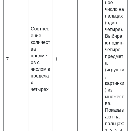
ное
число на
пальцах
(один-
Соотнес
четыре).
ение
Выбира
количест
ют один-
ва
четыре
предмет
предмет
7
1
ов с
а
числом в
(игрушки
предела
,
х
картинки
четырех
) из
множест
ва.
Показыв
ают на
пальцах:
1, 2, 3, 4.