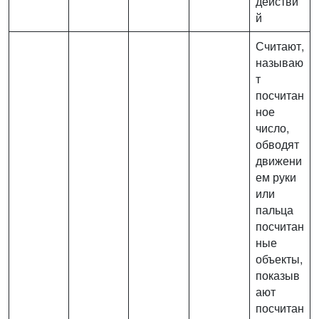
действи
й
Считают,
называю
т
посчитан
ное
число,
обводят
движени
ем руки
или
пальца
посчитан
ные
объекты,
показыв
ают
посчитан