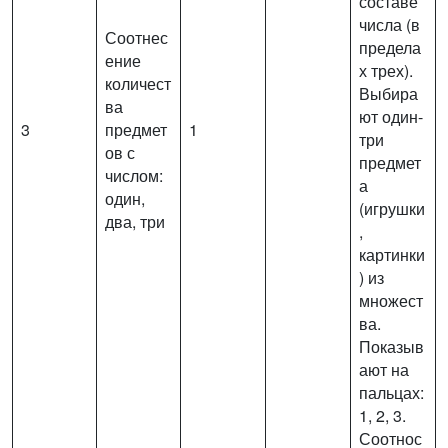
составе
числа (в
Соотнес
предела
ение
х трех).
количест
Выбира
ва
ют один-
3
предмет
1
три
ов с
предмет
числом:
а
один,
(игрушки
два, три
,
картинки
) из
множест
ва.
Показыв
ают на
пальцах:
1, 2, 3.
Соотнос