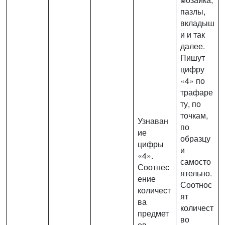
пазлы,
вкладыш
и и так
далее.
Пишут
цифру
«4» по
трафаре
ту, по
точкам,
Узнаван
по
ие
образцу
цифры
и
«4».
самосто
Соотнес
ятельно.
ение
Соотнос
количест
ят
ва
количест
предмет
во
ов