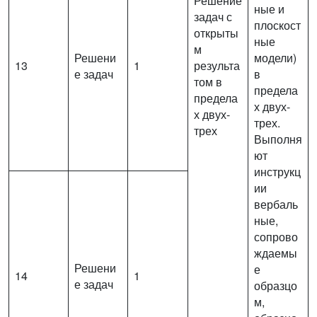
Решение
ные и
задач с
плоскост
открыты
ные
м
Решени
модели)
13
1
результа
е задач
в
том в
предела
предела
х двух-
х двух-
трех.
трех
Выполня
ют
инструкц
ии
вербаль
ные,
сопрово
ждаемы
Решени
е
14
1
е задач
образцо
м,