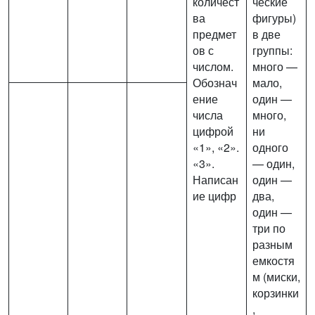
количест
ческие
ва
фигуры)
предмет
в две
ов с
группы:
числом.
много —
Обознач
мало,
ение
один —
числа
много,
цифрой
ни
«1», «2».
одного
«3».
— один,
Написан
один —
ие цифр
два,
один —
три по
разным
емкостя
м (миски,
корзинки
,