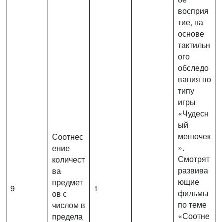
восприя
тие, на
основе
тактильн
ого
обследо
вания по
типу
игры
«Чудесн
ый
мешочек
Соотнес
».
ение
Смотрят
количест
развива
ва
ющие
предмет
9
1
фильмы
ов с
по теме
числом в
«Соотне
предела