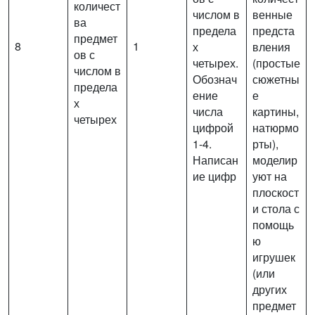
количест
числом в
венные
ва
предела
предста
предмет
8
1
х
вления
ов с
четырех.
(простые
числом в
Обознач
сюжетны
предела
ение
е
х
числа
картины,
четырех
цифрой
натюрмо
1-4.
рты),
Написан
моделир
ие цифр
уют на
плоскост
и стола с
помощь
ю
игрушек
(или
других
предмет