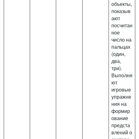
объекты,
показыв
ают
посчитан
ное
число на
пальцах
(один,
два,
три).
Выполня
ют
игровые
упражне
ния на
формир
ование
предста
влений о