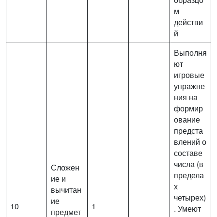
м
действи
й
Выполня
ют
игровые
упражне
ния на
формир
ование
предста
влений о
составе
числа (в
Сложен
предела
ие и
х
вычитан
четырех)
ие
10
1
. Умеют
предмет