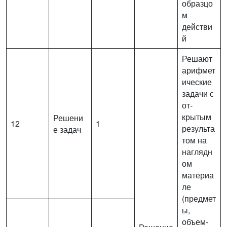
образцо
м
действи
й
Решают
арифмет
ические
задачи с
от­
крытым
Решени
12
1
результа
е задач
том на
наглядн
ом
материа
ле
(предмет
ы,
объем­