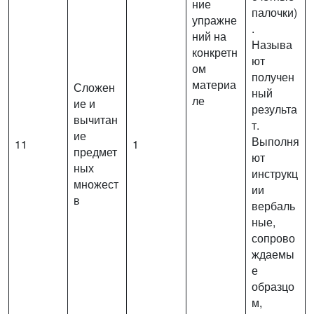
ние
палочки)
упражне
.
ний на
Называ
конкретн
ют
ом
получен
материа
Сложен
ный
ле
ие и
результа
вычитан
т.
ие
Выполня
11
1
предмет
ют
ных
инструкц
множест
ии
в
вербаль
ные,
сопрово
ждаемы
е
образцо
м,