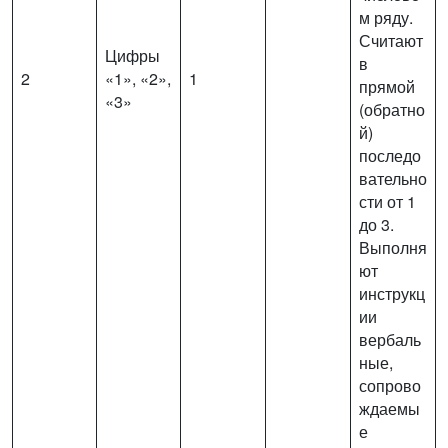
м ряду.
Считают
Цифры
в
2
«1», «2»,
1
прямой
«3»
(обратно
й)
последо
вательно
сти от 1
до 3.
Выполня
ют
инструкц
ии
вербаль
ные,
сопрово
ждаемы
е