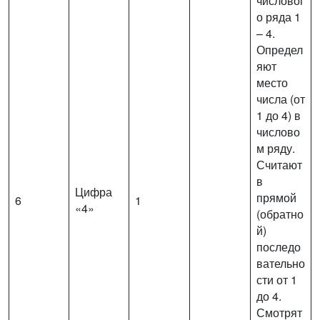
числовог
о ряда 1
– 4.
Определ
яют
место
числа (от
1 до 4) в
числово
м ряду.
Считают
в
Цифра
прямой
6
1
«4»
(обратно
й)
последо
вательно
сти от 1
до 4.
Смотрят