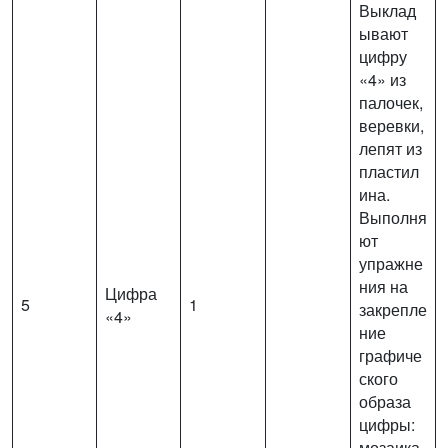
Выклад
ывают
цифру
«4» из
палочек,
веревки,
лепят из
пластил
ина.
Выполня
ют
упражне
ния на
Цифра
5
1
закрепле
«4»
ние
графиче
ского
образа
цифры:
мозаика,