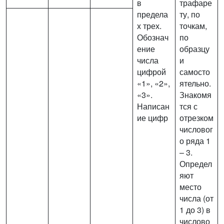
в
трафаре
предела
ту, по
х трех.
точкам,
Обознач
по
ение
образцу
числа
и
цифрой
самосто
«1», «2»,
ятельно.
«3».
Знакомя
Написан
тся с
ие цифр
отрезком
числовог
о ряда 1
– 3.
Определ
яют
место
числа (от
1 до 3) в
числово