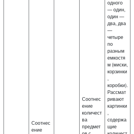
одного
— один,
один —
два, два
—
четыре
по
разным
емкостя
м (миски,
корзинки
,
коробки).
Рассмат
Соотнес
ривают
ение
картинки
количест
,
ва
содержа
Соотнес
предмет
щие
ение
ов с
количест