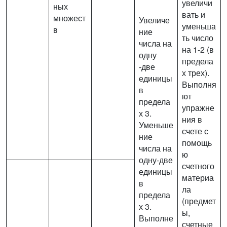
увеличи
ных
вать и
множест
Увеличе
уменьша
в
ние
ть число
числа на
на 1-2 (в
одну
предела
-две
х трех).
единицы
Выполня
в
ют
предела
упражне
х 3.
ния в
Уменьше
счете с
ние
помощь
числа на
ю
одну-две
счетного
единицы
материа
в
ла
предела
(предмет
х 3.
ы,
Выполне
счетные