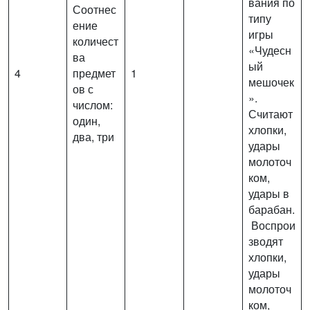
вания по
Соотнес
типу
ение
игры
количест
«Чудесн
ва
ый
4
предмет
1
мешочек
ов с
».
числом:
Считают
один,
хлопки,
два, три
удары
молоточ
ком,
удары в
барабан.
Воспрои
зводят
хлопки,
удары
молоточ
ком,