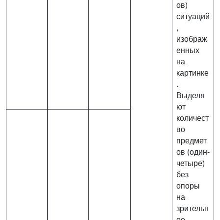
ов)
ситуаций
,
изображ
енных
на
картинке
.
Выделя
ют
количест
во
предмет
ов (один-
четыре)
без
опоры
на
зрительн
ое