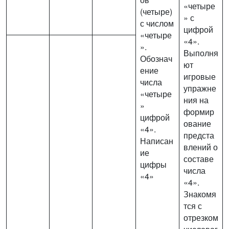
«четыре
(четыре)
» с
с числом
цифрой
«четыре
«4».
».
Выполня
Обознач
ют
ение
игровые
числа
упражне
«четыре
ния на
»
формир
цифрой
ование
«4».
предста
Написан
влений о
ие
составе
цифры
числа
«4»
«4».
Знакомя
тся с
отрезком