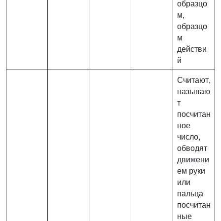
образцо
м,
образцо
м
действи
й
Считают,
называю
т
посчитан
ное
число,
обводят
движени
ем руки
или
пальца
посчитан
ные