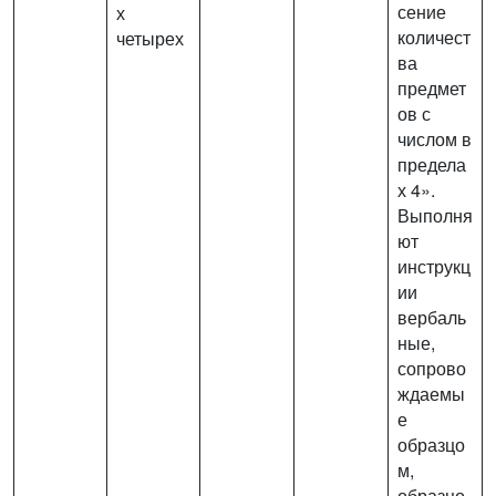
сение
х
количест
четырех
ва
предмет
ов с
числом в
предела
х 4».
Выполня
ют
инструкц
ии
вербаль
ные,
сопрово
ждаемы
е
образцо
м,
образцо