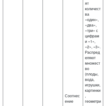
ят
количест
ва
«один»,
«два»,
«три» с
цифрам
и «1»,
«2», «3».
Распред
еляют
множест
во
(плоды,
вода,
игрушки,
картинки
Соотнес
,
ение
геометри