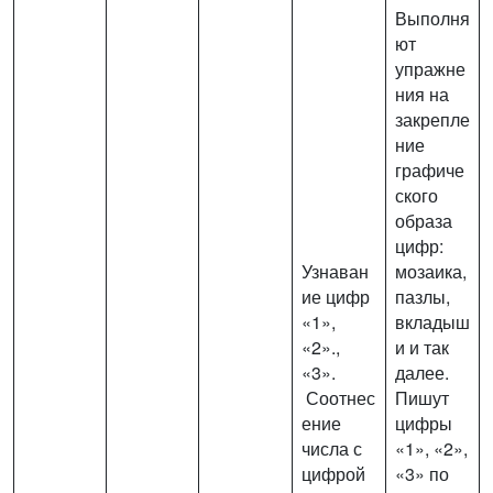
Выполня
ют
упражне
ния на
закрепле
ние
графиче
ского
образа
цифр:
Узнаван
мозаика,
ие цифр
пазлы,
«1»,
вкладыш
«2».,
и и так
«3».
далее.
Соотнес
Пишут
ение
цифры
числа с
«1», «2»,
цифрой
«3» по