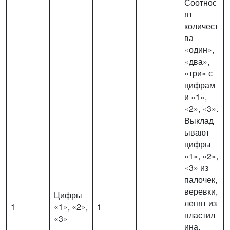
Соотнос
ят
количест
ва
«один»,
«два»,
«три» с
цифрам
и «1»,
«2», «3».
Выклад
ывают
цифры
«1», «2»,
«3» из
палочек,
веревки,
Цифры
лепят из
1
«1», «2»,
1
пластил
«3»
ина.