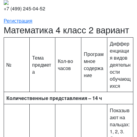
+7 (499) 245-04-52
Регистрация
Математика 4 класс 2 вариант
Диффер
енциаци
Програм
Тема
я видов
Кол-во
мное
№
предмет
деятельн
часов
содержа
а
ости
ние
обучающ
ихся
Количественные представления – 14 ч
Показыв
ают на
пальцах:
1, 2, 3.