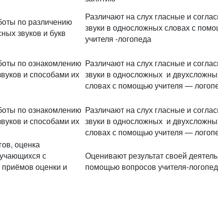
Различают на слух гласные и согла
боты по различению
звуки в односложных словах с пом
сных звуков и букв
учителя -логопеда
боты по ознакомлению
Различают на слух гласные и согла
звуков и способами их
звуки в односложных и двухсложны
словах с помощью учителя — логоп
боты по ознакомлению
Различают на слух гласные и согла
звуков и способами их
звуки в односложных и двухсложны
словах с помощью учителя — логоп
ов, оценка
бучающихся с
Оценивают результат своей деятель
 приёмов оценки и
помощью вопросов учителя-логопе