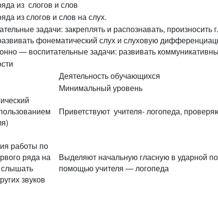
яда из слогов и слов
да из слогов и слов на слух.
тельные задачи: закреплять и распознавать, произносить 
развивать фонематический слух и слуховую дифференциац
онно — воспитательные задачи: развивать коммуникативные
ости
Деятельность обучающихся
Минимальный уровень
гический
спользованием
Приветствуют учителя- логопеда, проверяю
ля)
ия работы по
рвого ряда на
Выделяют начальную гласную в ударной поз
я слышать
помощью учителя — логопеда
ругих звуков