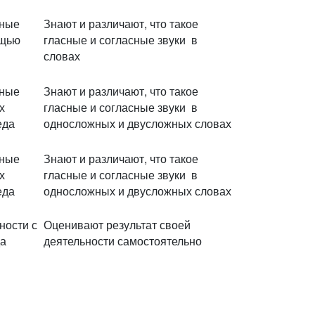
сные
Знают и различают, что такое
ощью
гласные и согласные звуки в
словах
сные
Знают и различают, что такое
х
гласные и согласные звуки в
еда
односложных и двусложных словах
сные
Знают и различают, что такое
х
гласные и согласные звуки в
еда
односложных и двусложных словах
ности с
Оценивают результат своей
да
деятельности самостоятельно