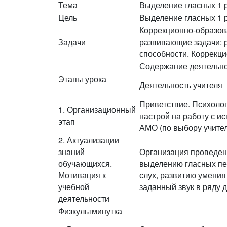
Тема
Выделение гласных 1 р
Цель
Выделение гласных 1 ря
Коррекционно-образова
Задачи
развивающие задачи: 
способности. Коррекци
Содержание деятельн
Этапы урока
Деятельность учителя
Приветствие. Психоло
1. Организационный
настрой на работу с и
этап
АМО (по выбору учите
2. Актуализации
знаний
Организация проведен
обучающихся.
выделению гласных пе
Мотивация к
слух, развитию умени
учебной
заданный звук в ряду д
деятельности
Физкультминутка