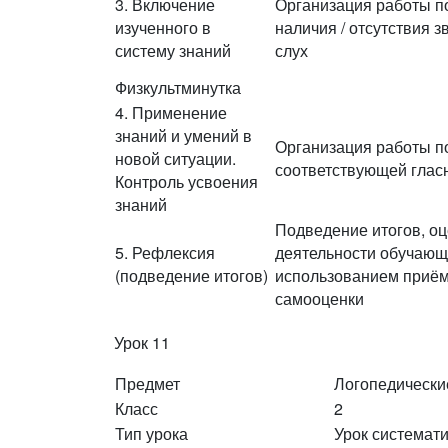
3. Включение
Организация работы п
изученного в
наличия / отсутствия з
систему знаний
слух
Физкультминутка
4. Применение
знаний и умений в
Организация работы по
новой ситуации.
соответствующей глас
Контроль усвоения
знаний
Подведение итогов, о
5. Рефлексия
деятельности обучающ
(подведение итогов)
использованием приём
самооценки
Урок 11
Предмет
Логопедически
Класс
2
Тип урока
Урок системат