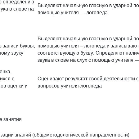
о определению
Выделяют начальную гласную в ударной поз
вука в слове на
помощью учителя — логопеда
Выделяют начальную гласную в ударной поз
 записи буквы,
помощью учителя – логопеда и записывают
ному звуку
соответствующую букву. Определяют наличи
звука в слове на слух с помощью учителя 
ценка
ихся с
Оценивают результат своей деятельности 
ов оценки и
вопросов учителя-логопеда
е занятия
изации знаний (общеметодологической направленности)