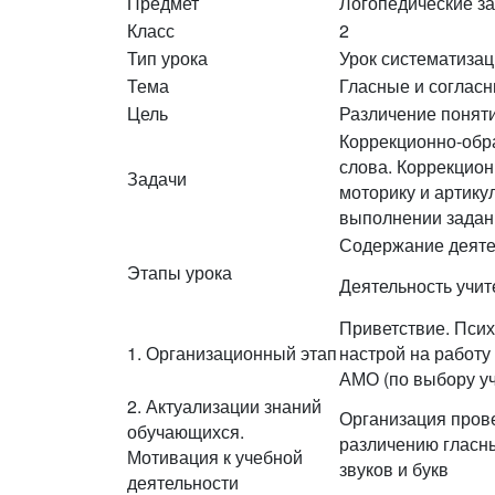
Предмет
Логопедические з
Класс
2
Тип урока
Урок систематиза
Тема
Гласные и согласн
Цель
Различение понятий
Коррекционно-обра
слова. Коррекцион
Задачи
моторику и артику
выполнении задан
Содержание деяте
Этапы урока
Деятельность учит
Приветствие. Пси
1. Организационный этап
настрой на работу
АМО (по выбору уч
2. Актуализации знаний
Организация пров
обучающихся.
различению гласн
Мотивация к учебной
звуков и букв
деятельности