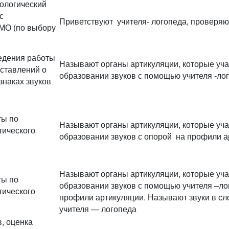
ологический
с
Приветствуют учителя- логопеда, проверяют
МО (по выбору
едения работы
Называют органы артикуляции, которые уча
ставлений о
образовании звуков с помощью учителя -ло
наках звуков
ты по
Называют органы артикуляции, которые уча
ического
образовании звуков с опорой на профили а
Называют органы артикуляции, которые уча
ты по
образовании звуков с помощью учителя –лог
ического
профили артикуляции. Называют звуки в с
учителя — логопеда
, оценка