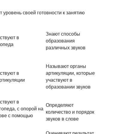
 уровень своей готовности к занятию
Знают способы
ствуют в
образования
гопеда
различных звуков
Называют органы
ствуют в
артикуляции, которые
ртикуляции
участвуют в
образовании звуков
ствуют в
Определяют
опеда, с опорой на
количество и порядок
лове с помощью
звуков в слове
Оценивают результат