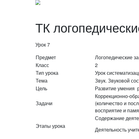
ТК логопедически
Урок 7
Предмет
Логопедические з
Класс
2
Тип урока
Урок систематизац
Тема
Звук. Звуковой со
Цель
Развитие умения р
Коррекционно-обр
Задачи
(количество и пос
восприятие и памя
Содержание деяте
Этапы урока
Деятельность учит