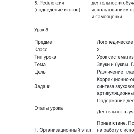
5. Рефлексия
деятельности обу
(подведение итогов)
использованием п
и самооценки
Урок 8
Предмет
Логопедические
Класс
2
Тип урока
Урок системати
Тема
Звуки и буквы. 
Цель
Различение глас
Коррекционно-о
Задачи
синтеза звуково
артикуляционны
Содержание дея
Этапы урока
Деятельность уч
Приветствие. Пс
1. Организационный этап
на работу с исп