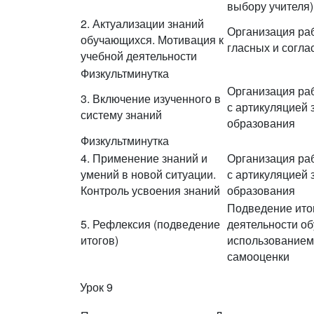
выбору учителя)
2. Актуализации знаний
Организация ра
обучающихся. Мотивация к
гласных и согла
учебной деятельности
Физкультминутка
Организация ра
3. Включение изученного в
с артикуляцией 
систему знаний
образования
Физкультминутка
4. Применение знаний и
Организация ра
умений в новой ситуации.
с артикуляцией 
Контроль усвоения знаний
образования
Подведение итог
5. Рефлексия (подведение
деятельности о
итогов)
использованием
самооценки
Урок 9