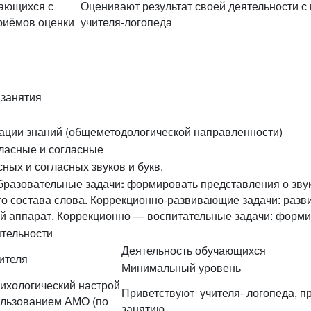
чающихся с
Оценивают результат своей деятельности 
риёмов оценки
учителя-логопеда
 занятия
зации знаний (общеметодологической направленности)
Гласные и согласные
ных и согласных звуков и букв.
бразовательные задачи
:
формировать представления о звука
го состава слова. Коррекционно-развивающие задачи: разв
й аппарат. Коррекционно — воспитательные задачи: формир
тельности
Деятельность обучающихся
ителя
Минимальный уровень
ихологический настрой
Приветствуют учителя- логопеда, п
ользованием АМО (по
занятию