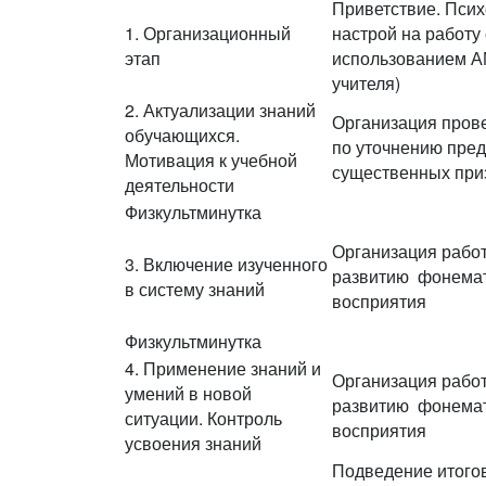
Приветствие. Псих
1. Организационный
настрой на работу 
этап
использованием А
учителя)
2. Актуализации знаний
Организация пров
обучающихся.
по уточнению пред
Мотивация к учебной
существенных приз
деятельности
Физкультминутка
Организация рабо
3. Включение изученного
развитию фонемат
в систему знаний
восприятия
Физкультминутка
4. Применение знаний и
Организация рабо
умений в новой
развитию фонемат
ситуации. Контроль
восприятия
усвоения знаний
Подведение итогов