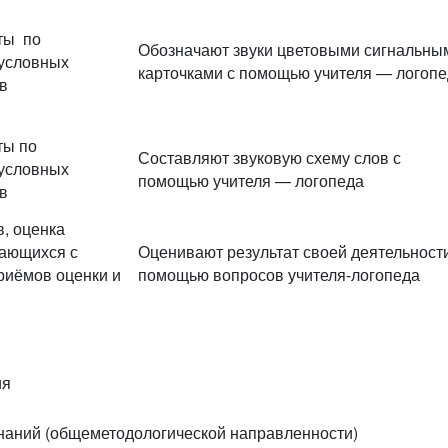
ты по
Обозначают звуки цветовыми сигнальны
условных
карточками с помощью учителя — логоп
в
ты по
Составляют звуковую схему слов с
условных
помощью учителя — логопеда
в
, оценка
чающихся с
Оценивают результат своей деятельности
риёмов оценки и
помощью вопросов учителя-логопеда
ия
знаний (общеметодологической направленности)