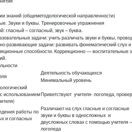
анятия
ции знаний (общеметодологической направленности)
ые. Звуки и буквы. Тренировочные упражнения
: гласный – согласный, звук – буква.
зовательные задачи: учить различать звуки и буквы, прово
но-развивающие задачи: развивать фонематический слух и
ляционные способности. Коррекционно — воспитательные за
ий.
льности
Деятельность обучающихся
еля
Минимальный уровень
хологический
 с использованием
Приветствуют учителя- логопеда, провер
ителя)
Различают на слух гласные и согласные
едения работы по
звуки и буквы в односложных и
ых и согласных
двусложных словах с помощью учителя 
логопеда