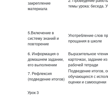
2. Проведение работ
закрепление
темы урока: беседа. У
материала
5.Включение в
Употребление слов пр
систему знаний и
прощания в школе
повторение
6. Информация о
Выразительное чтение
домашнем задании,
карточках, задание и
его выполнении
рабочей тетради
Подведение итогов, о
7. Рефлексия
обучающихся с испол
(подведение итогов)
оценки и самооценки
Урок 3