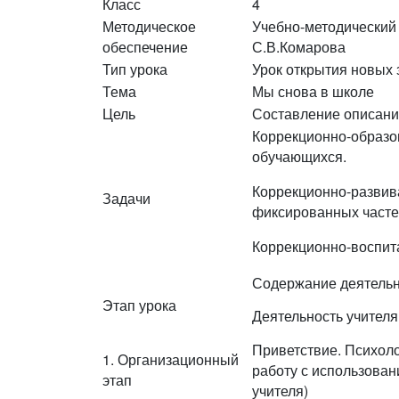
Класс
4
Методическое
Учебно-методический 
обеспечение
С.В.Комарова
Тип урока
Урок открытия новых 
Тема
Мы снова в школе
Цель
Составление описани
Коррекционно-образов
обучающихся.
Коррекционно-развива
Задачи
фиксированных частей
Коррекционно-воспит
Содержание деятель
Этап урока
Деятельность учителя
Приветствие. Психоло
1. Организационный
работу с использова
этап
учителя)