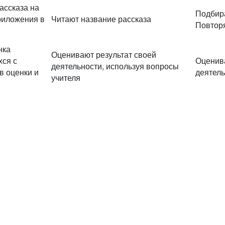
ассказа на
Подбира
Приложения в
Читают название рассказа
Повторя
нка
Оценивают результат своей
хся с
Оценива
деятельности, используя вопросы
в оценки и
деятель
учителя