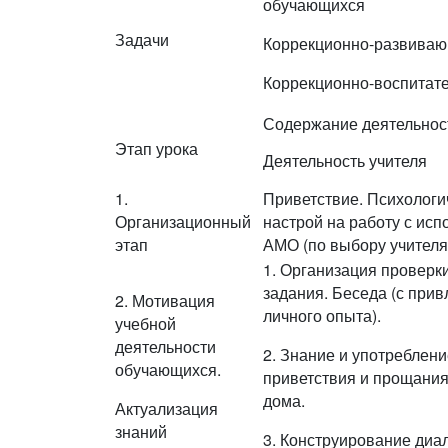
обучающихся
Задачи
Коррекционно-развивающ
Коррекционно-воспитате
Содержание деятельнос
Этап урока
Деятельность учителя
1.
Приветствие. Психологи
Организационный
настрой на работу с ис
этап
АМО (по выбору учителя
1. Организация проверк
задания. Беседа (с при
2. Мотивация
личного опыта).
учебной
деятельности
2. Знание и употреблени
обучающихся.
приветствия и прощания
дома.
Актуализация
знаний
3. Конструирование диа