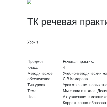
ТК речевая практи
Урок 1
Предмет
Речевая практика
Класс
4
Методическое
Учебно-методический ком
обеспечение
С.В.Комарова
Тип урока
Урок открытия новых зн
Тема
Мы снова в школе. Дели
Цель
Актуализация имеющихс
Коррекционно-образоват