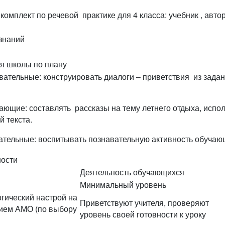
комплект по речевой практике для 4 класса: учебник , авто
знаний
я школы по плану
ательные: конструировать диалоги – приветствия из зада
ющие: составлять рассказы на тему летнего отдыха, испол
 текста.
ательные: воспитывать познавательную активность обучаю
ности
Деятельность обучающихся
Минимальный уровень
гический настрой на
Приветствуют учителя, проверяют
нием АМО (по выбору
уровень своей готовности к уроку