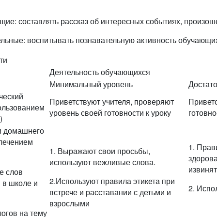
ие: составлять рассказ об интересных событиях, произош
льные: воспитывать познавательную активность обучающих
ти
Деятельность обучающихся
Минимальный уровень
Достат
ческий
Приветствуют учителя, проверяют
Приветс
пользованием
уровень своей готовности к уроку
готовно
)
и домашнего
влечением
1. Прав
1. Выражают свои просьбы,
здорова
используют вежливые слова.
извинят
е слов
2.Используют правила этикета при
 в школе и
2. Исп
встрече и расставании с детьми и
взрослыми
логов на тему