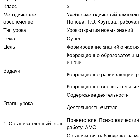
Класс
2
Методическое
Учебно-методический комплект 
обеспечение
Попова, Т.О. Крутова:, рабочая
Тип урока
Урок открытия новых знаний
Тема
Сутки
Цель
Формирование знаний о частях
Коррекционно-образовательные
и ночи
Задачи
Коррекционно-развивающие: ра
Коррекционно-воспитательные:
Содержание деятельности
Этапы урока
Деятельность учителя
Приветствие. Психологический
1. Организационный этап
работу: АМО
Организация наблюдения за м