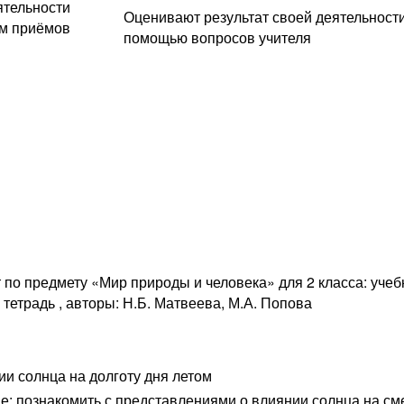
ятельности
Оценивают результат своей деятельности
ем приёмов
помощью вопросов учителя
по предмету «Мир природы и человека» для 2 класса: учебни
 тетрадь , авторы: Н.Б. Матвеева, М.А. Попова
и солнца на долготу дня летом
: познакомить с представлениями о влиянии солнца на см