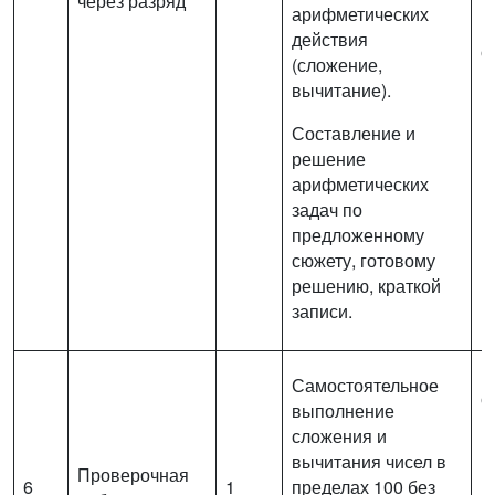
через разряд
в
арифметических
в
действия
о
(сложение,
и
вычитание).
п
Составление и
решение
арифметических
задач по
предложенному
сюжету, готовому
решению, краткой
записи.
В
Самостоятельное
с
выполнение
в
сложения и
п
вычитания чисел в
Проверочная
п
6
1
пределах 100 без