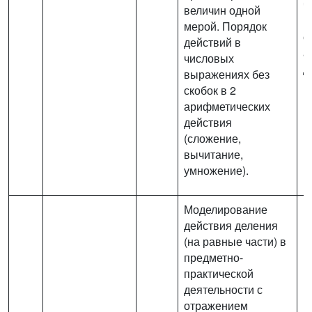
ч
величин одной
в
мерой. Порядок
с
действий в
а
числовых
д
выражениях без
п
скобок в 2
арифметических
действия
(сложение,
вычитание,
умножение).
Моделирование
действия деления
(на равные части) в
предметно-
практической
деятельности с
отражением