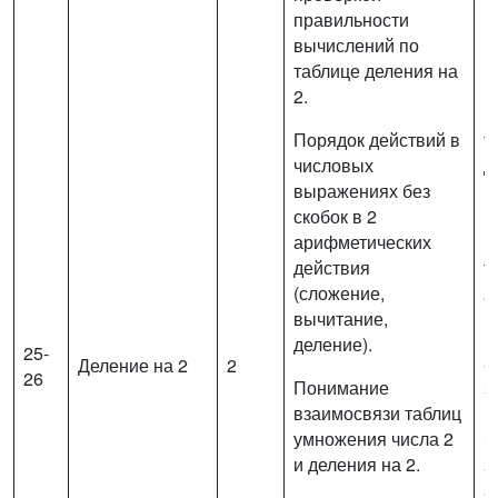
правильности
вычислений по
таблице деления на
2.
В
Порядок действий в
т
числовых
д
выражениях без
п
скобок в 2
п
арифметических
в
действия
т
(сложение,
2.
вычитание,
Р
деление).
25-
а
Деление на 2
2
26
Понимание
з
взаимосвязи таблиц
н
умножения числа 2
ч
и деления на 2.
з
а