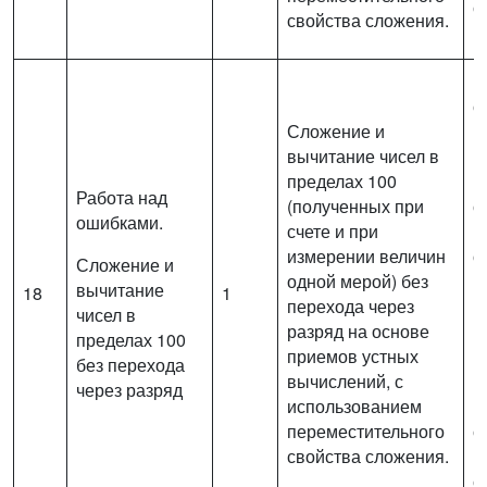
с
свойства сложения.
В
с
Сложение и
в
вычитание чисел в
п
пределах 100
(
Работа над
(полученных при
с
ошибками.
счете и при
и
измерении величин
о
Сложение и
одной мерой) без
п
вычитание
18
1
перехода через
р
чисел в
разряд на основе
п
пределах 100
приемов устных
в
без перехода
вычислений, с
и
через разряд
использованием
п
переместительного
с
свойства сложения.
(
с