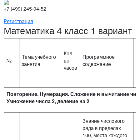
+7 (499) 245-04-52
Регистрация
Математика 4 класс 1 вариант
Д
о
Кол-
Тема учебного
Программное
№
во
занятия
содержание
часов
М
у
Повторение. Нумерация. Сложение и вычитание чисе
Умножение числа 2, деление на 2
Знание числового
ряда в пределах
100, места каждого