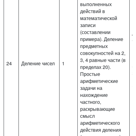
выполненных
действий в
математической
записи
(составлении
Д
примера). Деление
с
предметных
р
совокупностей на 2,
Р
3, 4 равные части (в
24
Деление чисел
1
а
пределах 20).
з
Простые
н
арифметические
ч
задачи на
п
нахождение
частного,
раскрывающие
смысл
арифметического
действия деления