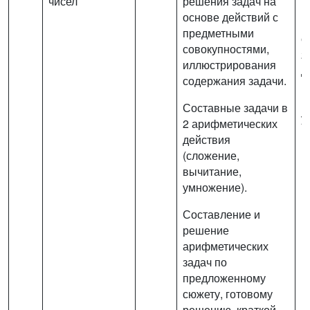
чисел
решения задач на
н
основе действий с
п
предметными
с
совокупностями,
2
иллюстрирования
д
содержания задачи.
(
в
Составные задачи в
у
2 арифметических
п
действия
(сложение,
вычитание,
умножение).
Составление и
решение
арифметических
задач по
предложенному
сюжету, готовому
решению, краткой