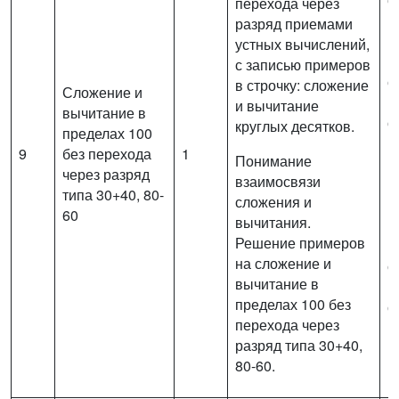
перехода через
в
разряд приемами
п
устных вычислений,
(
с записью примеров
с
в строчку: сложение
Сложение и
и
и вычитание
вычитание в
о
круглых десятков.
пределах 100
п
9
без перехода
1
Понимание
р
через разряд
взаимосвязи
п
типа 30+40, 80-
сложения и
в
60
вычитания.
и
Решение примеров
п
на сложение и
с
вычитание в
(
пределах 100 без
с
перехода через
м
разряд типа 30+40,
80-60.