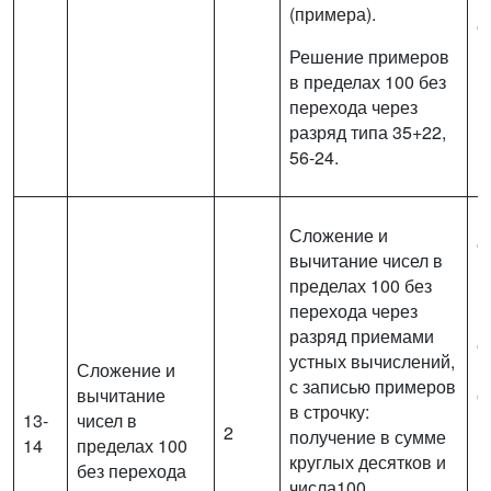
(
(примера).
с
м
Решение примеров
в пределах 100 без
перехода через
разряд типа 35+22,
56-24.
В
Сложение и
с
вычитание чисел в
в
пределах 100 без
п
перехода через
(
разряд приемами
с
устных вычислений,
Сложение и
и
с записью примеров
вычитание
о
в строчку:
13-
чисел в
п
2
получение в сумме
14
пределах 100
р
круглых десятков и
без перехода
п
числа100.