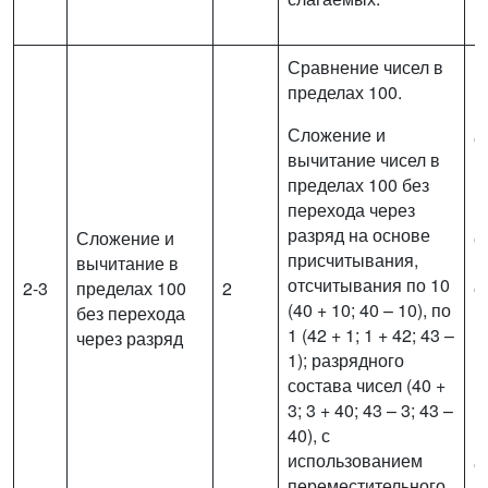
Сравнение чисел в
пределах 100.
В
Сложение и
с
вычитание чисел в
в
пределах 100 без
п
перехода через
(
разряд на основе
Сложение и
с
присчитывания,
вычитание в
и
отсчитывания по 10
2-3
пределах 100
2
о
(40 + 10; 40 – 10), по
без перехода
п
1 (42 + 1; 1 + 42; 43 –
через разряд
р
1); разрядного
п
состава чисел (40 +
в
3; 3 + 40; 43 – 3; 43 –
и
40), с
п
использованием
с
переместительного