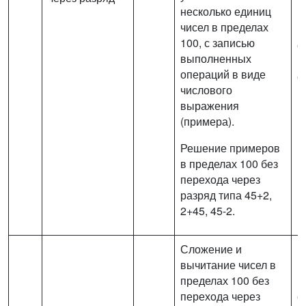
несколько единиц
и
чисел в пределах
п
100, с записью
с
выполненных
(
операций в виде
с
числового
м
выражения
(примера).
Решение примеров
в пределах 100 без
перехода через
разряд типа 45+2,
2+45, 45-2.
Сложение и
вычитание чисел в
пределах 100 без
В
перехода через
с