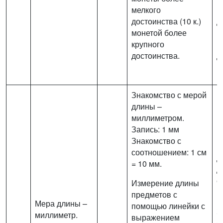
мелкого
м
достоинства (10 к.)
д
монетой более
м
крупного
к
достоинства.
д
п
Знакомство с мерой
длины –
миллиметром.
Запись: 1 мм
Знакомство с
Р
соотношением: 1 см
д
= 10 мм.
д
с
Измерение длины
м
предметов с
Мера длины –
помощью линейки с
З
миллиметр.
выражением
е