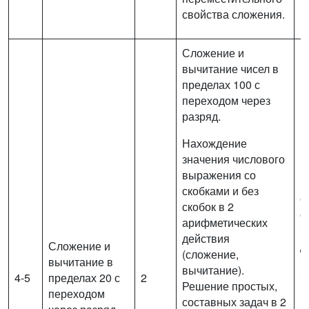
свойства сложения.
Сложение и
вычитание чисел в
пределах 100 с
переходом через
разряд.
Нахождение
значения числового
выражения со
И
скобками и без
с
скобок в 2
с
арифметических
ч
действия
Сложение и
д
(сложение,
вычитание в
ч
вычитание).
4-5
пределах 20 с
2
ч
Решение простых,
переходом
п
составных задач в 2