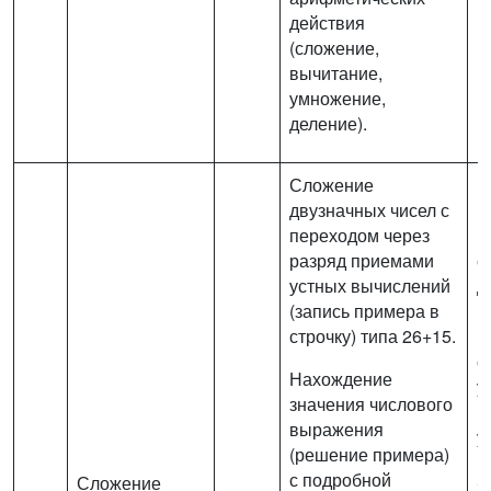
действия
(сложение,
вычитание,
умножение,
деление).
Сложение
двузначных чисел с
переходом через
В
разряд приемами
с
устных вычислений
д
(запись примера в
п
строчку) типа 26+15.
р
о
Нахождение
у
значения числового
(
выражения
у
(решение примера)
с подробной
З
Сложение