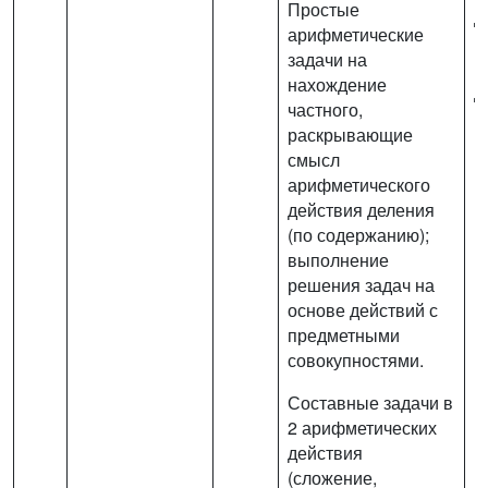
Простые
д
арифметические
(
задачи на
в
нахождение
д
частного,
п
раскрывающие
смысл
арифметического
действия деления
(по содержанию);
выполнение
решения задач на
основе действий с
предметными
совокупностями.
Составные задачи в
2 арифметических
действия
(сложение,