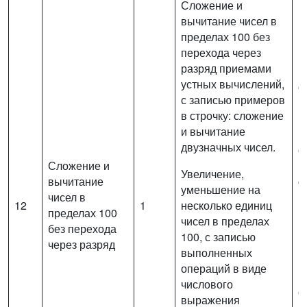
Сложение и
вычитание чисел в
пределах 100 без
перехода через
разряд приемами
В
устных вычислений,
с
с записью примеров
в
в строчку: сложение
п
и вычитание
(
двузначных чисел.
с
Сложение и
и
Увеличение,
вычитание
о
уменьшение на
чисел в
п
12
1
несколько единиц
пределах 100
р
чисел в пределах
без перехода
п
100, с записью
через разряд
в
выполненных
и
операций в виде
п
числового
с
выражения