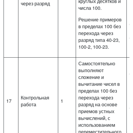
круглых десятков и
через разряд
в
числа 100.
и
п
Решение примеров
с
в пределах 100 без
(
перехода через
с
разряд типа 40-23,
м
100-2, 100-23.
Самостоятельно
В
выполняют
с
сложение и
в
вычитание чисел в
п
пределах 100 без
п
Контрольная
перехода через
17
1
р
работа
разряд на основе
с
приемов устных
м
вычислений, с
и
использованием
п
переместительного