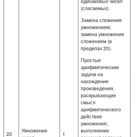
одинаковых чисел
(слагаемых).
Замена сложения
умножением;
замена умножения
сложением (в
пределах 20).
Простые
арифметические
З
задачи на
у
нахождение
з
произведения,
у
раскрывающие
с
смысл
п
арифметического
действия
Р
умножения;
а
Умножение
выполнение
з
22
1