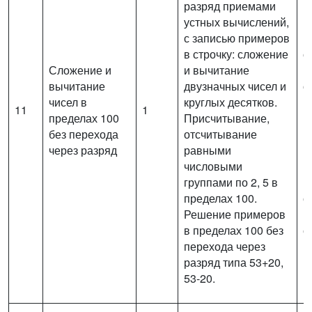
разряд приемами
в
устных вычислений,
п
с записью примеров
(
в строчку: сложение
с
Сложение и
и вычитание
и
вычитание
двузначных чисел и
о
чисел в
круглых десятков.
п
11
1
пределах 100
Присчитывание,
р
без перехода
отсчитывание
п
через разряд
равными
в
числовыми
и
группами по 2, 5 в
п
пределах 100.
с
Решение примеров
(
в пределах 100 без
с
перехода через
м
разряд типа 53+20,
53-20.