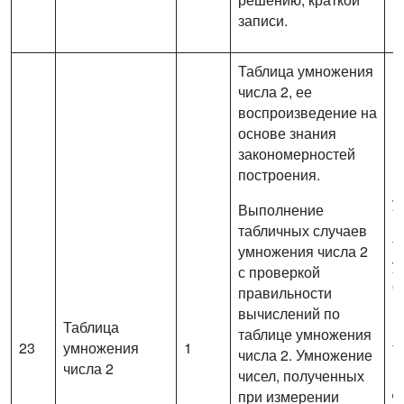
записи.
Таблица умножения
числа 2, ее
воспроизведение на
основе знания
закономерностей
построения.
З
у
Выполнение
и
табличных случаев
т
умножения числа 2
у
с проверкой
с
правильности
п
вычислений по
Таблица
в
таблице умножения
23
умножения
1
т
числа 2. Умножение
числа 2
ч
чисел, полученных
д
при измерении