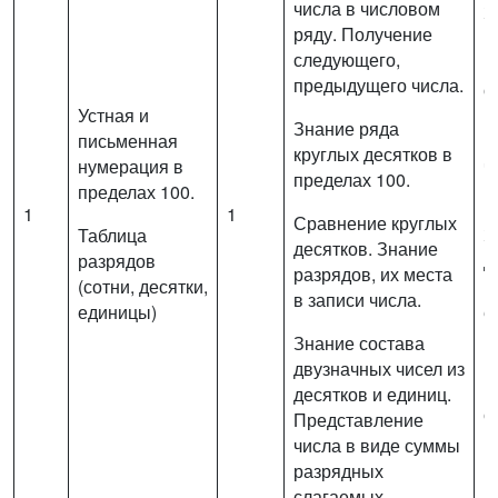
числа в числовом
З
ряду. Получение
1
следующего,
п
предыдущего числа.
о
Устная и
и
Знание ряда
письменная
м
круглых десятков в
нумерация в
ч
пределах 100.
пределах 100.
1
1
1
Сравнение круглых
Таблица
З
десятков. Знание
разрядов
д
разрядов, их места
(сотни, десятки,
и
в записи числа.
единицы)
е
п
Знание состава
в
двузначных чисел из
р
десятков и единиц.
с
Представление
числа в виде суммы
разрядных
слагаемых.