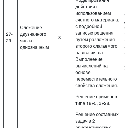
действия с
В
использованием
с
счетного материала,
д
с подробной
Сложение
о
записью решения
27-
двузначного
ч
3
путем разложения
29
числа с
ч
второго слагаемого
однозначным
о
на два числа.
у
Выполнение
(
вычислений на
у
основе
переместительного
свойства сложения.
Решение примеров
типа 18+5, 3+28.
Решение составных
задач в 2
арифметических