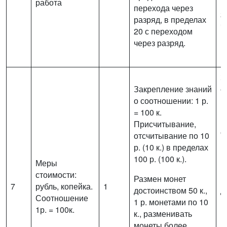
работа
р
перехода через
2
разряд, в пределах
ч
20 с переходом
п
через разряд.
м
З
Закрепление знаний
с
о соотношении: 1 р.
1
= 100 к.
П
Присчитывание,
о
отсчитывание по 10
р
р. (10 к.) в пределах
10
100 р. (100 к.).
Меры
Р
стоимости:
Размен монет
м
7
рубль, копейка.
1
достоинством 50 к.,
д
Соотношение
1 р. монетами по 10
1
1р. = 100к.
к., разменивать
к
монеты более
м