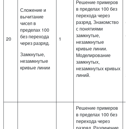
Решение примеров
в
в пределах 100 без
п
Сложение и
перехода через
(
вычитание
разряд. Знакомство
с
чисел в
с понятиями
и
пределах 100
замкнутые,
о
без перехода
20
1
незамкнутые
п
через разряд.
кривые линии.
р
Замкнутые,
Моделирование
п
незамкнутые
замкнутых,
в
кривые линии
незамкнутых кривых
Р
линий.
з
н
к
Решение примеров
в пределах 100 без
перехода через
разряд. Различение