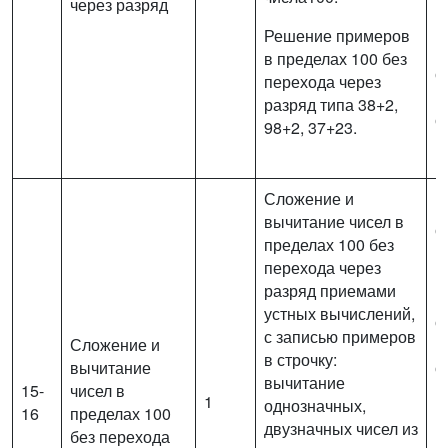
через разряд
в
и
Решение примеров
п
в пределах 100 без
с
перехода через
(
разряд типа 38+2,
с
98+2, 37+23.
м
Сложение и
В
вычитание чисел в
с
пределах 100 без
в
перехода через
п
разряд приемами
(
устных вычислений,
с
с записью примеров
Сложение и
и
в строчку:
вычитание
о
вычитание
15-
чисел в
п
1
однозначных,
16
пределах 100
р
двузначных чисел из
без перехода
п