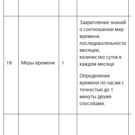
м
Закрепление знаний
Р
о соотношении мер
и
времени,
в
последовательности
с
месяцев,
Н
количество суток в
о
19
Меры времени
1
каждом месяце.
п
Определение
и
времени по часам с
к
точностью до 1
п
минуты двумя
к
способами.
п
В
с