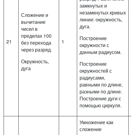
В
замкнутых и
с
незамкнутых кривых
Сложение и
в
линии: окружность,
вычитание
п
дуга.
чисел в
пределах 100
Р
Построение
21
1
без перехода
о
окружности с
через разряд.
данным радиусом.
С
Окружность,
с
Построение
дуга
окружностей с
С
радиусами,
п
равными по длине,
разными по длине.
Построение дуги с
помощью циркуля.
Умножение как
сложение