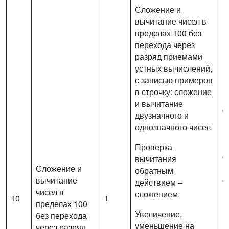
Сложение и
вычитание чисел в
пределах 100 без
перехода через
разряд приемами
устных вычислений,
с записью примеров
в строчку: сложение
В
и вычитание
с
двузначного и
в
однозначного чисел.
п
(
Проверка
с
вычитания
Сложение и
и
обратным
вычитание
о
действием –
чисел в
п
сложением.
10
1
пределах 100
р
Увеличение,
без перехода
п
уменьшение на
через разряд
в