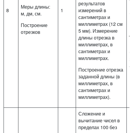
результатов
Меры длины:
1
8
1
измерений в
м, дм, см.
С
сантиметрах и
п
миллиметрах (12 см
Построение
и
5 мм). Измерение
отрезков
д
длины отрезка в
п
миллиметрах, в
сантиметрах и
С
миллиметрах.
з
с
Построение отрезка
заданной длины (в
миллиметрах, в
сантиметрах и
миллиметрах).
Сложение и
вычитание чисел в
В
пределах 100 без
с