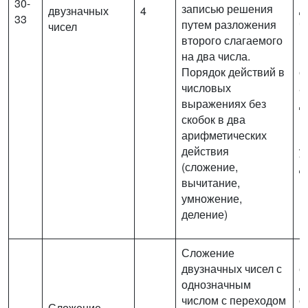
30-
записью решения
д
двузначных
4
33
путем разложения
ч
чисел
второго слагаемого
в
на два числа.
(
Порядок действий в
с
числовых
а
выражениях без
д
скобок в два
(
арифметических
в
действия
у
(сложение,
д
вычитание,
п
умножение,
деление)
Сложение
В
двузначных чисел с
с
однозначным
д
числом с переходом
о
Сложение