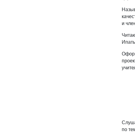
Назыв
качес
и чле
Читаю
Ипать
Офор
проек
учите
Слуша
по те