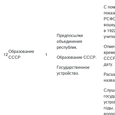
С пом
показ
РСФСР
воше
в 192
Предпосылки
учите
объединения
Отмеч
республик.
Образование
време
12
1
СССР
Образование СССР.
СССР,
дату.
Государственное
устройство.
Расш
назва
Слуша
госуд
устро
годы,
вопро