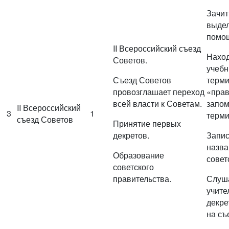
Зачи
выдел
помощ
II Всероссийский съезд
Наход
Советов.
учебн
Съезд Советов
терми
провозглашает переход
«прав
всей власти к Советам.
запо
II Всероссийский
3
1
терми
съезд Советов
Принятие первых
декретов.
Запис
назва
Образование
совет
советского
правительства.
Слуш
учите
декре
на съ