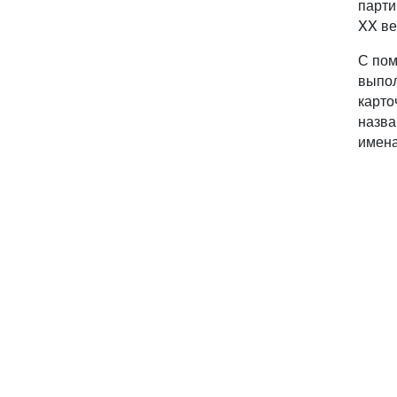
парти
XX ве
С пом
выпол
карто
назва
имена