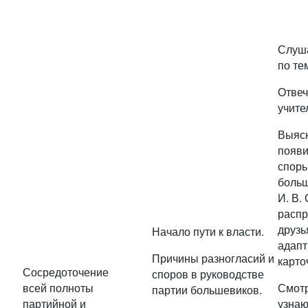
Слуша
по те
Отвеч
учите
Выясн
появи
споры
больш
И. В.
распр
друзь
Начало пути к власти.
адапт
Причины разногласий и
карто
Сосредоточение
споров в руководстве
всей полноты
Смотр
партии большевиков.
партийной и
узнаю