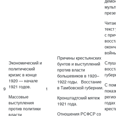
демо
мульт
презе
Чита
текст
с при
восст
оконч
войны
Причины крестьянских
Экономический и
Слуша
бунтов и выступлений
политический
восст
против власти
кризис в конце
губер
большевиков в 1920–
1920 — начале
1922 годы. Восстание
С пом
1921 годов.
в Тамбовской губернии.
9
1
показ
Массовые
регио
Кронштадтский мятеж
выступления
годах
1921 года.
против политики
крест
Отношения РСФСР со
власти