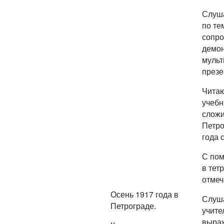
Слуша
по те
сопро
демо
мульт
презе
Читаю
учебн
слож
Петро
года 
С пом
в тет
отмеч
Осень 1917 года в
Слуш
Петрограде.
учите
выра