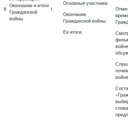
Основные участники.
Окончание и итоги
8
1
Отмеч
Гражданской
Окончание
време
войны
Гражданской войны.
Гражд
Ее итоги.
Смотр
фильм
войне
обсуж
Слуша
почем
войне
Соста
«Граж
выби
слова
предл