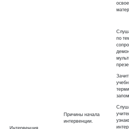
освое
мате
Слуша
по те
сопро
демо
мульт
презе
Зачит
учебн
терми
запом
Слуш
учите
Причины начала
узнаю
интервенции.
интер
Интервенция.