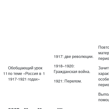
Повто
матер
1917: две революции.
перио
1918–1920:
Обобщающий урок
Зачи
Гражданская война.
11
по теме «Россия в
1
харак
1917-1921 годах»
особе
1921: Перелом.
перио
Выпол
помощ