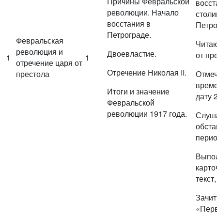
Причины Февральской
восст
революции. Начало
столи
восстания в
Петро
Петрограде.
Февральская
Читаю
революция и
Двоевластие.
от пр
1
1
отречение царя от
Отречение Николая II.
престола
Отмеч
време
Итоги и значение
дату 
Февральской
революции 1917 года.
Слуш
обста
перио
Выпол
карто
текст
Зачит
«Перв