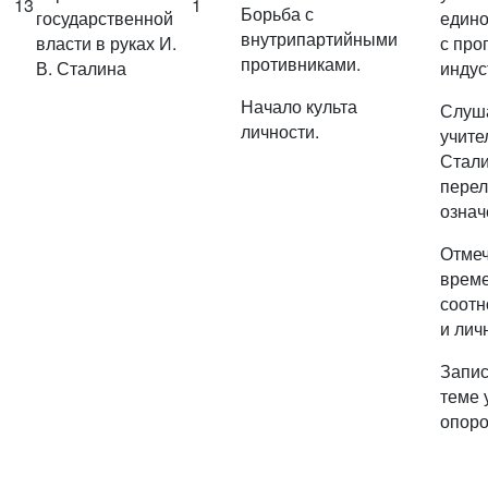
13
1
Борьба с
государственной
едино
внутрипартийными
власти в руках И.
с про
противниками.
В. Сталина
индус
Начало культа
Слуш
личности.
учите
Стали
перел
означ
Отмеч
време
соотн
и лич
Запи
теме 
опоро