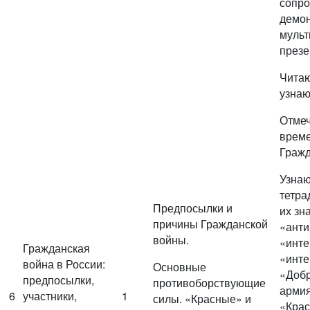
сопро
демо
мульт
презе
Читаю
узнаю
Отмеч
време
Гражд
Узнаю
тетра
Предпосылки и
их зн
причины Гражданской
«анти
войны.
«инте
Гражданская
«инте
война в России:
Основные
«Добр
предпосылки,
противоборствующие
армия
6
участники,
1
силы. «Красные» и
«Крас