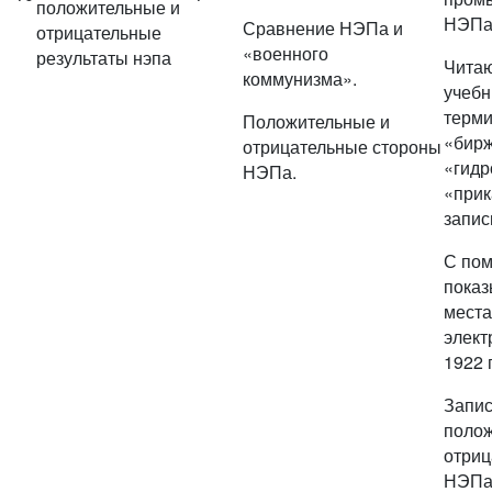
положительные и
НЭПа
Сравнение НЭПа и
отрицательные
«военного
результаты нэпа
Читаю
коммунизма».
учебн
терми
Положительные и
«бирж
отрицательные стороны
«гидр
НЭПа.
«прик
запис
С пом
показ
места
элект
1922 
Запис
полож
отриц
НЭПа 