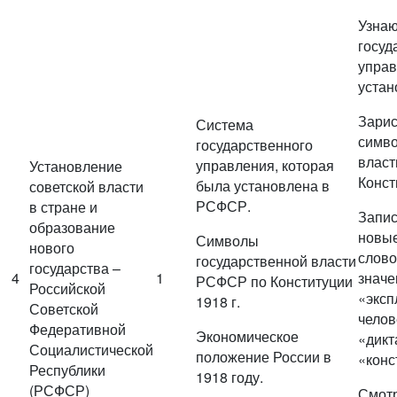
Узнаю
госуд
управ
устан
Зарис
Система
симво
государственного
влас
управления, которая
Установление
Конст
была установлена в
советской власти
РСФСР.
в стране и
Запис
образование
новые
Символы
нового
слово
государственной власти
государства –
4
1
значе
РСФСР по Конституции
Российской
«эксп
1918 г.
Советской
челов
Федеративной
Экономическое
«дикт
Социалистической
положение России в
«конс
Республики
1918 году.
(РСФСР)
Смот