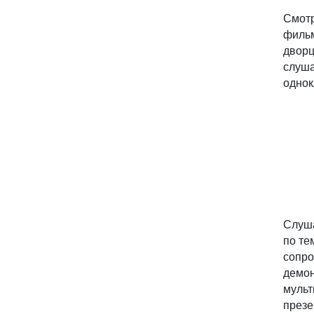
Смот
фильм
дворц
слуш
однок
Слуша
по те
сопро
демо
мульт
презе