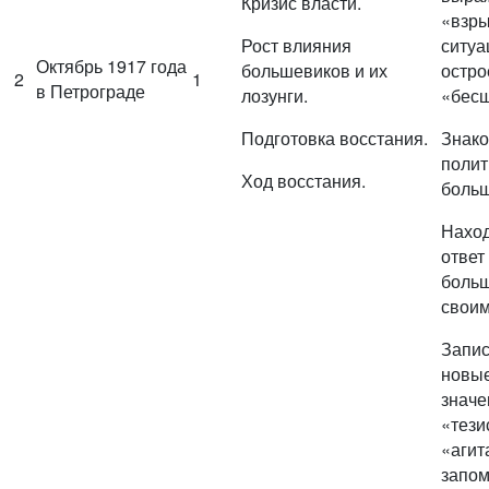
Кризис власти.
«взр
Рост влияния
ситуа
Октябрь 1917 года
большевиков и их
остро
2
1
в Петрограде
лозунги.
«бесш
Подготовка восстания.
Знако
полит
Ход восстания.
больш
Наход
ответ
боль
своим
Запис
новые
значе
«тези
«агит
запом