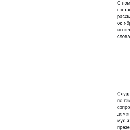
С пом
соста
расск
октяб
испол
слова
Слуша
по те
сопро
демо
мульт
презе