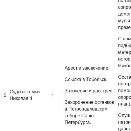
по те
сопро
демо
мульт
презе
С пом
подб
матер
истор
Никола
Арест и заключение.
Соста
Ссылка в Тобольск.
портр
помощ
Заточение и расстрел.
Судьба семьи
5
1
опоро
Николая II
Захоронение останков
план)
в Петропавловском
Слуш
соборе Санкт-
патри
Петербурга.
царск