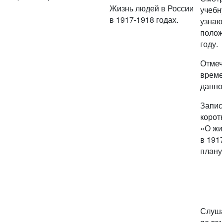
Жизнь людей в России
учебн
в 1917-1918 годах.
узнаю
полож
году.
Отмеч
време
данно
Запис
корот
«О жи
в 191
плану
Слуша