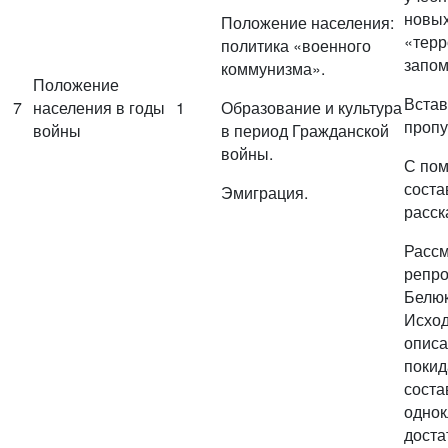
новых
Положение населения:
«терр
политика «военного
запом
коммунизма».
Положение
Встав
7
населения в годы
1
Образование и культура
пропу
войны
в период Гражданской
войны.
С пом
соста
Эмиграция.
расск
Расс
репро
Белюк
Исход
описа
покид
соста
однок
доста