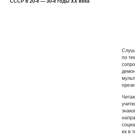
СССР в 20-е — 30-е годы XX
века
Слуша
по те
сопро
демо
мульт
презе
Чита
учите
знако
напр
социа
их в т