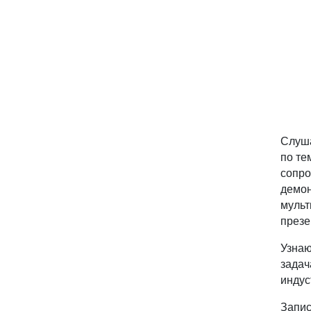
Слуша
по те
сопро
демо
мульт
презе
Узнаю
задач
индус
Запис