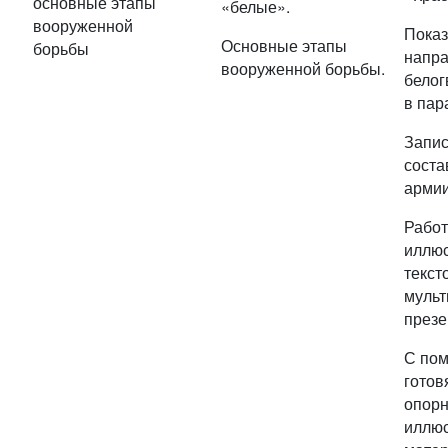
основные этапы
«белые».
вооруженной
Показ
Основные этапы
борьбы
напр
вооруженной борьбы.
белог
в пара
Запис
соста
арми
Работ
иллю
текст
мульт
презе
С пом
готов
опорн
иллю