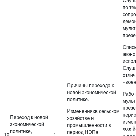
Слуша
по те
сопро
демо
мульт
презе
Опис
эконо
испол
Слуша
отлич
«воен
Причины перехода к
новой экономической
Работ
политике.
мульт
през
Измененияхв сельском
перио
Переход к новой
хозяйстве и
измен
экономической
промышленности в
хозяй
политике,
период НЭПа.
10
1
пром