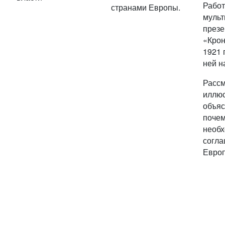
Работ
странами Европы.
мульт
презе
«Крон
1921 
ней н
Расс
иллюс
объяс
почем
необ
согла
Евро