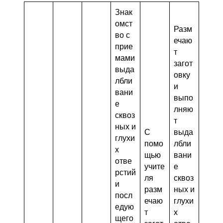
Знак
омст
Разм
во с
ечаю
прие
т
мами
загот
выда
овку
лбли
и
вани
выпо
е
лняю
сквоз
т
ных и
С
выда
глухи
помо
лбли
х
щью
вани
отве
учите
е
рстий
ля
сквоз
и
разм
ных и
посл
ечаю
глухи
едую
т
х
щего