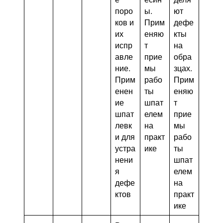
поро
ы.
ют
ков и
Прим
дефе
их
еняю
кты
испр
т
на
авле
прие
обра
ние.
мы
зцах.
Прим
рабо
Прим
енен
ты
еняю
ие
шпат
т
шпат
елем
прие
левк
на
мы
и для
практ
рабо
устра
ике
ты
нени
шпат
я
елем
дефе
на
ктов
практ
ике