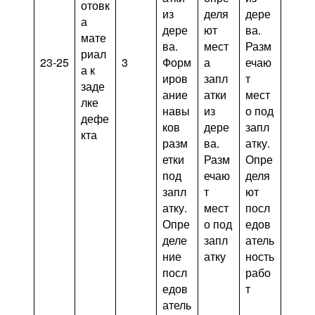
отовк
из
деля
дере
а
дере
ют
ва.
мате
ва.
мест
Разм
риал
23-25
3
Форм
а
ечаю
а к
иров
запл
т
заде
ание
атки
мест
лке
навы
из
о под
дефе
ков
дере
запл
кта
разм
ва.
атку.
етки
Разм
Опре
под
ечаю
деля
запл
т
ют
атку.
мест
посл
Опре
о под
едов
деле
запл
атель
ние
атку
ность
посл
рабо
едов
т
атель