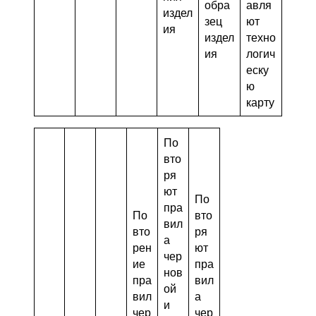
обра
авля
издел
зец
ют
ия
издел
техно
ия
логич
еску
ю
карту
По
вто
ря
ют
По
пра
По
вто
вил
вто
ря
а
рен
ют
чер
ие
пра
нов
пра
вил
ой
вил
а
и
чер
чер