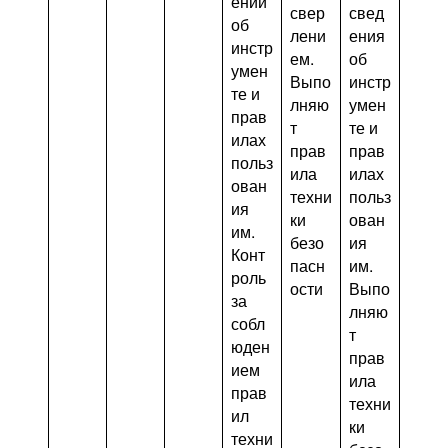
ений
свер
свед
об
лени
ения
инстр
ем.
об
умен
Выпо
инстр
те и
лняю
умен
прав
т
те и
илах
прав
прав
польз
ила
илах
ован
техни
польз
ия
ки
ован
им.
безо
ия
Конт
пасн
им.
роль
ости
Выпо
за
лняю
собл
т
юден
прав
ием
ила
прав
техни
ил
ки
техни