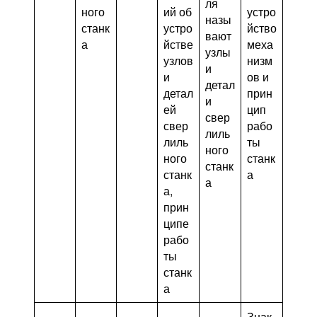
ля
ного
ий об
устро
назы
станк
устро
йство
вают
а
йстве
меха
узлы
узлов
низм
и
и
ов и
детал
детал
прин
и
ей
цип
свер
свер
рабо
лиль
лиль
ты
ного
ного
станк
станк
станк
а
а
а,
прин
ципе
рабо
ты
станк
а
Знак