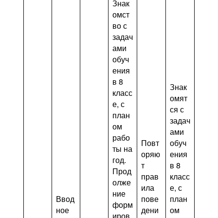
Знак
омст
во с
задач
ами
обуч
ения
в 8
Знак
класс
омят
е, с
ся с
план
задач
ом
ами
рабо
Повт
обуч
ты на
оряю
ения
год.
т
в 8
Прод
прав
класс
олже
ила
е, с
ние
Ввод
пове
план
форм
ное
дени
ом
иров