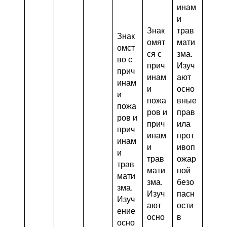
инам
и
Знак
трав
Знак
омят
мати
омст
ся с
зма.
во с
прич
Изуч
прич
инам
ают
инам
и
осно
и
пожа
вные
пожа
ров и
прав
ров и
прич
ила
прич
инам
прот
инам
и
ивоп
и
трав
ожар
трав
мати
ной
мати
зма.
безо
зма.
Изуч
пасн
Изуч
ают
ости
ение
осно
в
осно