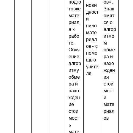
подго
ов».
нови
товке
Знак
дност
мате
омят
и
риал
ся с
пило
а к
алгор
мате
рабо
итмо
риал
те.
м
ов» с
Обуч
обме
помо
ение
ра и
щью
алгор
нахо
учите
итму
жден
ля
обме
ия
ра и
стои
нахо
мост
жден
и
ие
мате
стои
риал
мост
ов
ь
мате