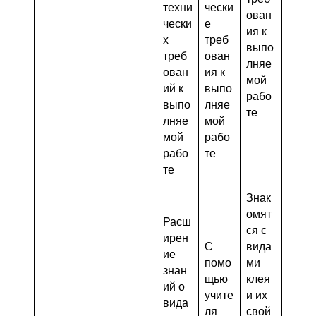
техни
чески
ован
чески
е
ия к
х
треб
выпо
треб
ован
лняе
ован
ия к
мой
ий к
выпо
рабо
выпо
лняе
те
лняе
мой
мой
рабо
рабо
те
те
Знак
омят
Расш
ся с
ирен
С
вида
ие
помо
ми
знан
щью
клея
ий о
учите
и их
вида
ля
свой