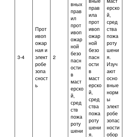
вные
маст
вных
прав
ерско
прав
ила
й,
ил
прот
сред
прот
Прот
ивоп
ства
ивоп
ивоп
ожар
пожа
ожар
ожар
ной
роту
ной
ная и
безо
шени
безо
3-4
элект
2
пасн
я.
пасн
робе
ости
Изуч
ости
зопа
в
ают
в
сност
маст
осно
маст
ь
ерско
вные
ерско
й,
норм
й,
сред
ы
сред
ства
элект
ств
пожа
робе
пожа
роту
зопас
роту
шени
ности
шени
я.
обор