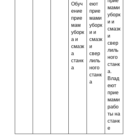
прие
Обуч
еют
мами
ение
прие
уборк
прие
мами
и и
мам
уборк
смазк
уборк
и и
и
а и
смазк
свер
смазк
и
лиль
а
свер
ного
станк
лиль
станк
а
ного
а.
станк
Влад
а
еют
прие
мами
рабо
ты на
станк
е