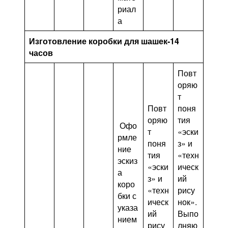
риал
а
Изготовление коробки для шашек-14
часов
Повт
оряю
т
Повт
поня
оряю
тия
Офо
т
«эски
рмле
поня
з» и
ние
тия
«техн
эскиз
«эски
ическ
а
з» и
ий
коро
«техн
рису
бки с
ическ
нок».
указа
ий
Выпо
нием
рису
лняю