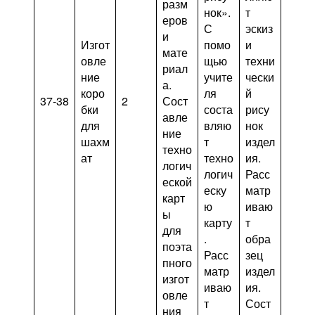
разм
нок».
т
еров
С
эскиз
и
Изгот
помо
и
мате
овле
щью
техни
риал
ние
учите
чески
а.
коро
ля
й
37-38
2
Сост
бки
соста
рису
авле
для
вляю
нок
ние
шахм
т
издел
техно
ат
техно
ия.
логич
логич
Расс
еской
еску
матр
карт
ю
иваю
ы
карту
т
для
.
обра
поэта
Расс
зец
пного
матр
издел
изгот
иваю
ия.
овле
т
Сост
ния