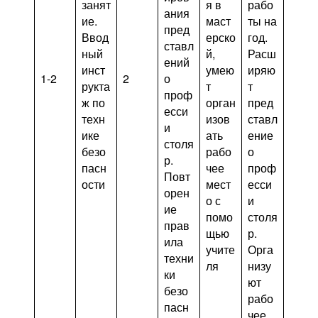
занят
я в
рабо
ания
ие.
маст
ты на
пред
Ввод
ерско
год.
ставл
ный
й,
Расш
ений
инст
умею
иряю
1-2
2
о
рукта
т
т
проф
ж по
орган
пред
есси
техн
изов
ставл
и
ике
ать
ение
столя
безо
рабо
о
р.
пасн
чее
проф
Повт
ости
мест
есси
орен
о с
и
ие
помо
столя
прав
щью
р.
ила
учите
Орга
техни
ля
низу
ки
ют
безо
рабо
пасн
чее