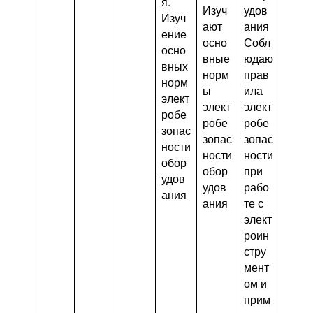
я.
Изуч
удов
Изуч
ают
ания
ение
осно
Собл
осно
вные
юдаю
вных
норм
прав
норм
ы
ила
элект
элект
элект
робе
робе
робе
зопас
зопас
зопас
ности
ности
ности
обор
обор
при
удов
удов
рабо
ания
ания
те с
элект
роин
стру
мент
ом и
прим