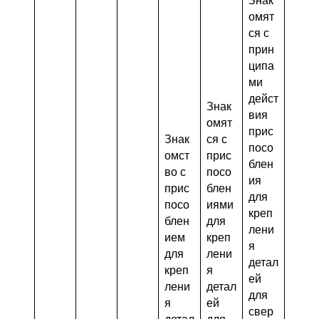
омят
ся с
прин
ципа
ми
дейст
Знак
вия
омят
прис
Знак
ся с
посо
омст
прис
блен
во с
посо
ия
прис
блен
для
посо
иями
креп
блен
для
лени
ием
креп
я
для
лени
детал
креп
я
ей
лени
детал
для
я
ей
свер
детал
для