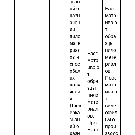
знан
ий о
Расс
назн
матр
ачен
иваю
ии
т
пило
обра
мате
зцы
риал
пило
Расс
ов и
мате
матр
спос
риал
иваю
обах
ов.
т
их
Прос
обра
полу
матр
зцы
чени
иваю
пило
я.
т
мате
Пров
виде
риал
ерка
офил
ов.
знан
ьм о
Прос
ий о
прои
матр
разн
зводс