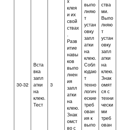
х
выпо
ства
клея
лняю
ми.
и их
т
Выпо
свой
устан
лняю
ствах
овку
т
.
запл
устан
Разв
атки
овку
итие
на
запл
навы
клею.
атки
ков
Вста
Собл
на
выпо
вка
юдаю
клею.
лнен
запл
т
Знак
ия
30-32
атки
3
техно
омят
запл
на
логич
ся с
атки
клею.
еские
техни
на
Тест
треб
чески
клею.
ован
ми
Знак
ия к
треб
омст
выпо
ован
во с