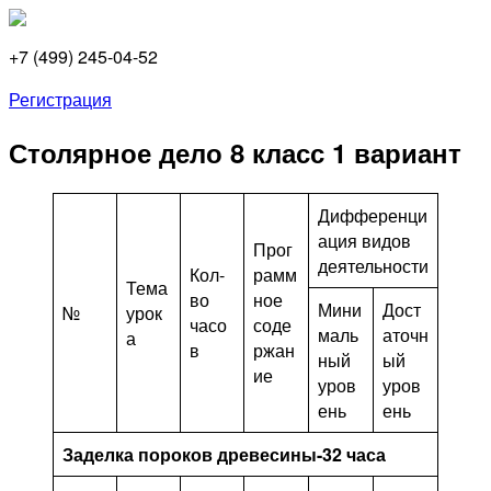
+7 (499) 245-04-52
Регистрация
Столярное дело 8 класс 1 вариант
Дифференци
ация видов
Прог
деятельности
Кол-
рамм
Тема
во
ное
Мини
Дост
№
урок
часо
соде
маль
аточн
а
в
ржан
ный
ый
ие
уров
уров
ень
ень
Заделка пороков древесины-32 часа