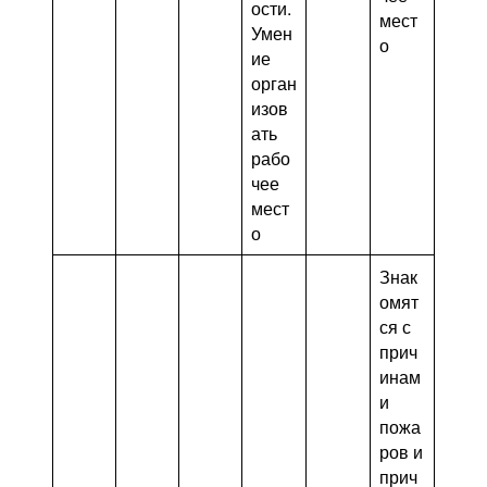
ости.
мест
Умен
о
ие
орган
изов
ать
рабо
чее
мест
о
Знак
омят
ся с
прич
инам
и
пожа
ров и
прич