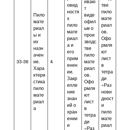
иваю
овид
тве
т
ностя
пило
Пило
виде
х
мате
мате
офил
пило
риал
риал
ьм о
мате
ов.
ы и
прои
риал
Офо
их
зводс
а и
рмля
назн
тве
его
ют
ачен
пило
прим
лист
33-36
ие.
4
мате
енен
в
Хара
риал
ии.
тетра
ктери
ов.
Закр
ди
стика
Офо
епле
«Раз
пило
рмля
ние
нови
мате
ют
знан
дност
риал
лист
ий о
и
а
в
хран
пило
тетра
ении
мате
ди
и
риал
«Раз