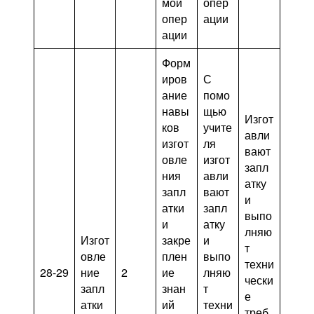
мой
опер
опер
ации
ации
Форм
иров
С
ание
помо
навы
щью
Изгот
ков
учите
авли
изгот
ля
вают
овле
изгот
запл
ния
авли
атку
запл
вают
и
атки
запл
выпо
и
атку
лняю
Изгот
закре
и
т
овле
плен
выпо
техни
28-29
ние
2
ие
лняю
чески
запл
знан
т
е
атки
ий
техни
треб