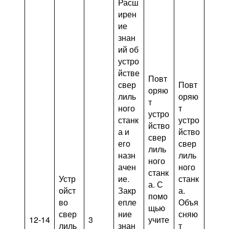
Расш
ирен
ие
знан
ий об
устро
йстве
Повт
свер
Повт
оряю
лиль
оряю
т
ного
т
устро
станк
устро
йство
а и
йство
свер
его
свер
лиль
назн
лиль
ного
ачен
ного
станк
Устр
ие.
станк
а. С
ойст
Закр
а.
помо
во
епле
Объя
щью
свер
ние
сняю
12-14
3
учите
лиль
знан
т