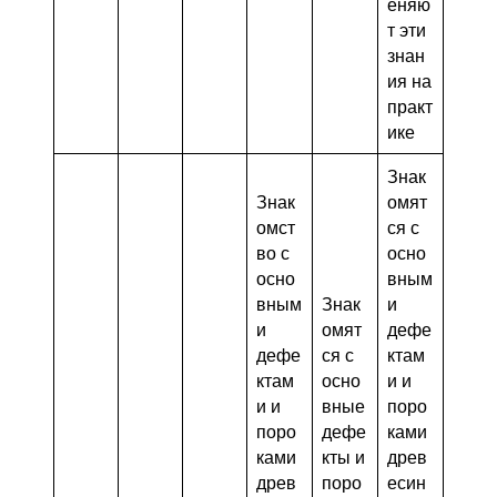
еняю
т эти
знан
ия на
практ
ике
Знак
Знак
омят
омст
ся с
во с
осно
осно
вным
вным
Знак
и
и
омят
дефе
дефе
ся с
ктам
ктам
осно
и и
и и
вные
поро
поро
дефе
ками
ками
кты и
древ
древ
поро
есин