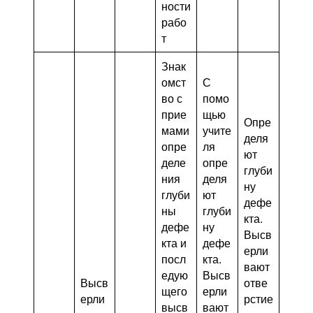
ности
рабо
т
Знак
омст
С
во с
помо
прие
щью
Опре
мами
учите
деля
опре
ля
ют
деле
опре
глуби
ния
деля
ну
глуби
ют
дефе
ны
глуби
кта.
дефе
ну
Высв
кта и
дефе
ерли
посл
кта.
вают
едую
Высв
Высв
отве
щего
ерли
ерли
рстие
высв
вают