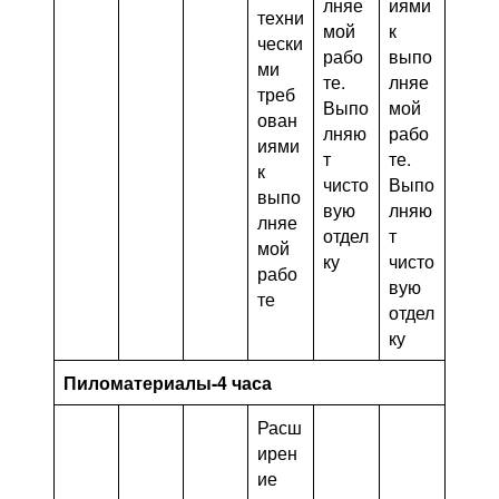
лняе
иями
техни
мой
к
чески
рабо
выпо
ми
те.
лняе
треб
Выпо
мой
ован
лняю
рабо
иями
т
те.
к
чисто
Выпо
выпо
вую
лняю
лняе
отдел
т
мой
ку
чисто
рабо
вую
те
отдел
ку
Пиломатериалы-4 часа
Расш
ирен
ие