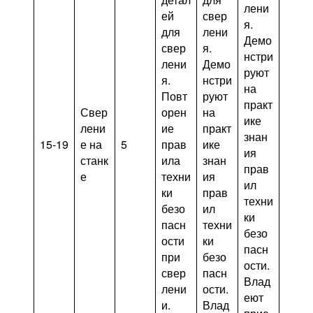
лени
ей
свер
я.
для
лени
Демо
свер
я.
нстри
лени
Демо
руют
я.
нстри
на
Повт
руют
практ
Свер
орен
на
ике
лени
ие
практ
знан
15-19
е на
5
прав
ике
ия
станк
ила
знан
прав
е
техни
ия
ил
ки
прав
техни
безо
ил
ки
пасн
техни
безо
ости
ки
пасн
при
безо
ости.
свер
пасн
Влад
лени
ости.
еют
и.
Влад