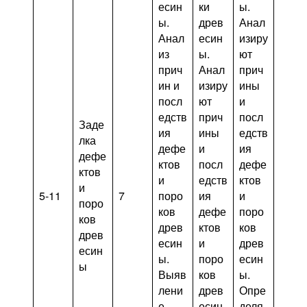
есин
ки
ы.
ы.
древ
Анал
Анал
есин
изиру
из
ы.
ют
прич
Анал
прич
ин и
изиру
ины
посл
ют
и
едств
прич
посл
Заде
ия
ины
едств
лка
дефе
и
ия
дефе
ктов
посл
дефе
ктов
и
едств
ктов
и
5-11
7
поро
ия
и
поро
ков
дефе
поро
ков
древ
ктов
ков
древ
есин
и
древ
есин
ы.
поро
есин
ы
Выяв
ков
ы.
лени
древ
Опре
е
есин
деля