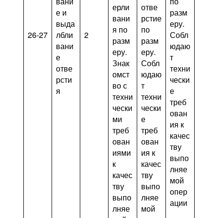
вани
по
ерли
отве
е и
разм
вани
рстие
выда
еру.
я по
по
26-27
лбли
2
Собл
разм
разм
вани
юдаю
еру.
еру.
е
т
Знак
Собл
отве
техни
омст
юдаю
рсти
чески
во с
т
я
е
техни
техни
треб
чески
чески
ован
ми
е
ия к
треб
треб
качес
ован
ован
тву
иями
ия к
выпо
к
качес
лняе
качес
тву
мой
тву
выпо
опер
выпо
лняе
ации
лняе
мой