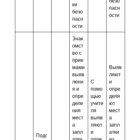
безо
ки
пасн
безо
ости
пасн
ости
Знак
омст
во с
прие
мами
Выяв
выяв
ляют
лени
С
и
я и
помо
опре
опре
щью
деля
деле
учите
ют
ния
ля
мест
мест
выяв
а
а
ляют
запл
запл
и
атки
Подг
атки
опре
из