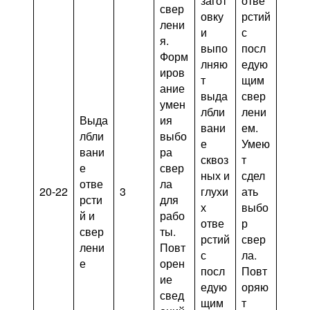
загот
отве
свер
овку
рстий
лени
и
с
я.
выпо
посл
Форм
лняю
едую
иров
т
щим
ание
выда
свер
умен
лбли
лени
Выда
ия
вани
ем.
лбли
выбо
е
Умею
вани
ра
сквоз
т
е
свер
ных и
сдел
отве
ла
20-22
3
глухи
ать
рсти
для
х
выбо
й и
рабо
отве
р
свер
ты.
рстий
свер
лени
Повт
с
ла.
е
орен
посл
Повт
ие
едую
оряю
свед
щим
т