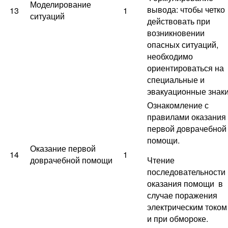
Моделирование
вывода: чтобы четко
13
1
ситуаций
действовать при
возникновении
опасных ситуаций,
необходимо
ориентироваться на
специальные и
эвакуационные знак
Ознакомление с
правилами оказания
первой доврачебной
помощи.
Оказание первой
14
1
доврачебной помощи
Чтение
последовательности
оказания помощи
в
случае поражения
электрическим током
и при обмороке.