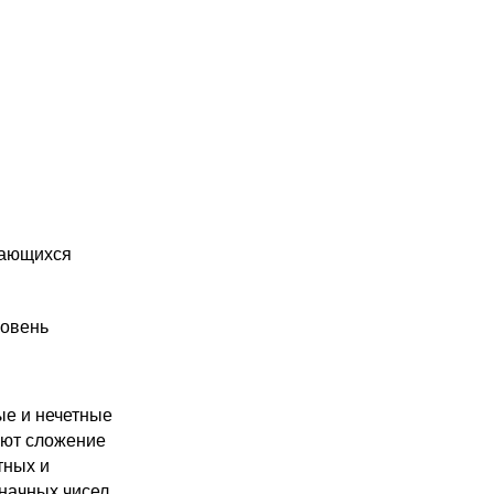
чающихся
ровень
е и нечетные
яют сложение
тных и
начных чисел.