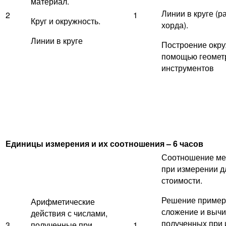
материал.
Линии в круге (р
2
1
Круг и окружность.
хорда).
Линии в круге
Построение окру
помощью геомет
инструментов
Единицы измерения и их соотношения – 6 часов
Соотношение ме
при измерении д
стоимости.
Решение пример
Арифметические
сложение и вычи
действия с числами,
полученных при
3
полученные при
1