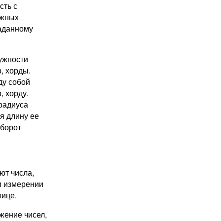
сть с
ежных
аданному
ужности
, хорды.
ду собой
, хорду.
радиуса
я длину ее
оборот
ют числа,
и измерении
лице.
жение чисел,