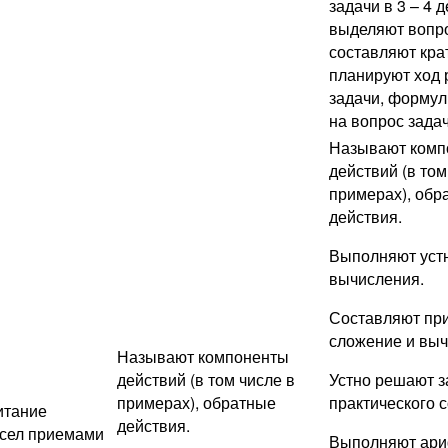
задачи в 3 – 4 
выделяют вопро
составляют кра
планируют ход
задачи, формул
на вопрос зада
Называют комп
действий (в том
примерах), обр
действия.
Выполняют уст
вычисления.
Составляют пр
сложение и выч
Называют компоненты
действий (в том числе в
Устно решают з
примерах), обратные
практического 
итание
действия.
исел приемами
Выполняют ари