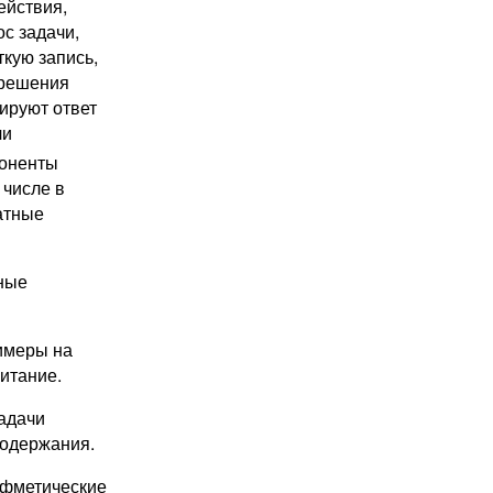
действия,
с задачи,
ткую запись,
 решения
ируют ответ
чи
оненты
 числе в
атные
ные
имеры на
итание.
адачи
содержания.
фметические