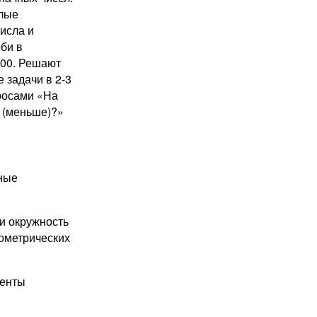
лые
исла и
би в
000. Решают
 задачи в 2-3
росами «На
 (меньше)?»
ные
 и окружность
еометрических
енты