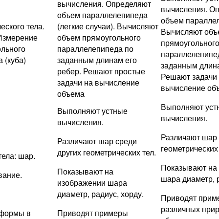
вычисления. Определяют
вычисления. О
объем параллелепипеда
объем паралле
еского тела.
(легкие случаи). Вычисляют
Вычисляют объ
 Измерение
объем прямоугольного
прямоугольног
ольного
параллелепипеда по
параллелепипе
 (куба)
заданным длинам его
заданным длина
ребер. Решают простые
Решают задачи
задачи на вычисление
вычисление об
объема
Выполняют уст
Выполняют устные
вычисления.
вычисления.
Различают шар 
Различают шар среди
геометрических 
других геометрических тел.
ела: шар.
Показывают на
Показывают на
вание.
шара диаметр, р
изображении шара
диаметр, радиус, хорду.
Приводят прим
различных при
 формы в
Приводят примеры