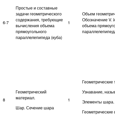
Простые и составные
задачи геометрического
Объем геометрич
содержания, требующие
Обозначение V.
6-7
1
вычисления объема
объема прямоуг
прямоугольного
параллелепипеда
параллелепипеда (куба)
Геометрические т
Геометрический
Узнавание, назы
материал.
8
1
Элементы шара.
Шар. Сечение шара
Геометрические