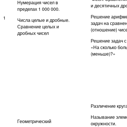
Нумерация чисел в
и десятичных др
пределах 1 000 000.
Решение арифме
1
Числа целые и дробные.
задач на сравне
Сравнение целых и
(отношение) чисе
дробных чисел
Решение задач с
«На сколько бол
(меньше)?»
Различение круга
Называние элеме
Геометрический
окружности.