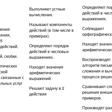
Определяют по
Выполняют устные
действий в чис
вычисления.
выражениях.
Называют компоненты
Соблюдают
чения
действий (в том числе в
орфографическ
ения,
примерах).
-5
Находят значен
Определяют порядок
действий.
арифметически
действий в числовых
, скобки.
выражениях.
Воспроизводят 
алгоритм письм
тических
Находят значения
сложения и выч
ской
арифметических
процессе реше
 связанные с
выражений.
льных услуг
Сравнивают сп
Решают задачу в 2
решения внешн
действия
примеров.
Производят раз