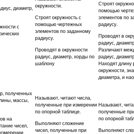
Строят окружно
окружности.
адиус, диаметр,
помощью черт
Строят окружность с
элементов по з
помощью чертежных
радиусу.
жности с
элементов по заданному
рических
Проводят в окр
радиусу.
радиус, диаметр
Проводят в окружности
Различают меж
радиус, диаметр, хорды по
радиус, диаметр
шаблону
Находят длину 
окружности, зна
диаметра, и на
р, полученных
Называют, читают числа,
лины, массы,
полученные при измерении
Называют, чита
по опорной таблице.
полученные пр
по опорной таб
ов на
Выполняют сложение
тание чисел,
чисел, полученные при
Выполняют сло
 измерении