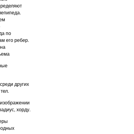
пределяют
лепипеда.
ем
о
да по
м его ребер.
 на
ъема
ные
среди других
тел.
 изображении
адиус, хорду.
еры
родных