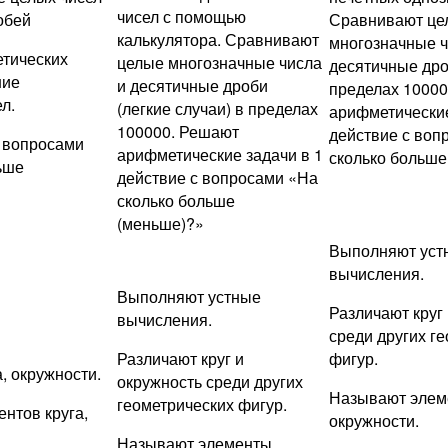
чисел с помощью
обей
Сравнивают це
калькулятора. Сравнивают
многозначные ч
тических
целые многозначные числа
десятичные дро
ние
и десятичные дроби
пределах 1000
л.
(легкие случаи) в пределах
арифметические
100000. Решают
действие с воп
 вопросами
арифметические задачи в 1
сколько больше
ьше
действие с вопросами «На
сколько больше
(меньше)?»
Выполняют уст
вычисления.
Выполняют устные
Различают круг
вычисления.
среди других г
Различают круг и
фигур.
, окружности.
окружность среди других
Называют элем
геометрических фигур.
нтов круга,
окружности.
Называют элементы