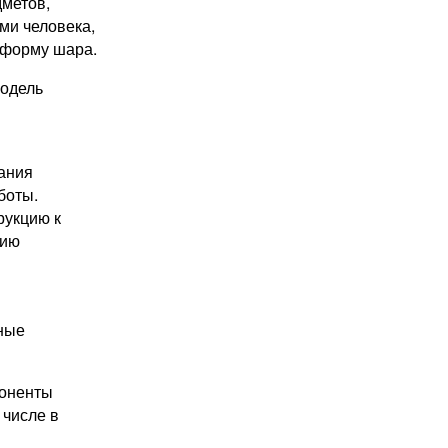
дметов,
ми человека,
 форму шара.
модель
ания
боты.
рукцию к
нию
ные
оненты
 числе в