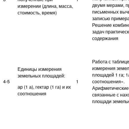
двумя мерами, 
измерении (длина, масса,
письменных вычи
стоимость, время)
записью примера 
Решение комбин
задач практическ
содержания
Работа с таблиц
измерения земе
Единицы измерения
площадей 1 га; 1
земельных площадей:
4-5
1
соотношения».
ар (1 а), гектар (1 га) и их
Арифметические 
соотношения
связанные с на
площади земельн