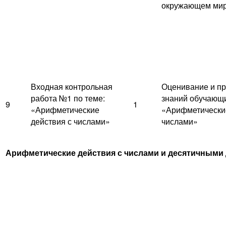
окружающем ми
Входная контрольная
Оценивание и пр
работа №1 по теме:
знаний обучающи
9
1
«Арифметические
«Арифметические
действия с числами»
числами»
Арифметические действия с числами и десятичными д