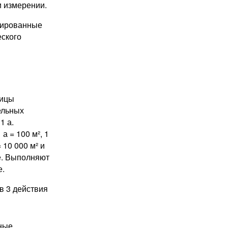
 измерении.
нированные
еского
ницы
ельных
1 а.
а = 100 м², 1
= 10 000 м² и
е. Выполняют
е.
в 3 действия
ные