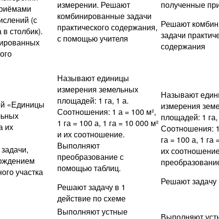
измерении. Решают
полученные при
приёмами
комбинированные задачи
слений (с
Решают комби
практического содержания,
в столбик).
задачи практич
с помощью учителя
ированных
содержания
ого
Называют единицы
измерения земельных
Называют еди
площадей: 1 га, 1 а.
ей «Единицы
измерения зем
Соотношения: 1 а = 100 м²,
льных
площадей: 1 га, 
1 га = 100 а, 1 га = 10 000 м²
а их
Соотношения: 1 
и их соотношение.
га = 100 а, 1 га 
Выполняют
задачи,
их соотношени
преобразование с
хождением
преобразовани
помощью таблиц.
ого участка
Решают задачу 
Решают задачу в 1
действие по схеме
Выполняют устные
Выполняют уст