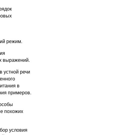
рядок
ловых
ий режим.
ия
х выражений.
в устной речи
енного
итания в
ния примеров.
особы
е похожих
бор условия