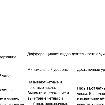
Дифференциация видов деятельности обу
держание
Минимальный уровень
Достаточный у
2 часа
Называют четные и
нечетные числа.
Называют четны
нечетные.
Выполняют сложение и
числа. Выполн
вычитание чётных и
е и запись
и вычитание чё
нечётных однозначных
е целых чисел
нечётных одноз